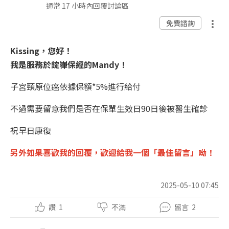
通常 17 小時內回覆討論區
免費諮詢
Kissing，您好！
我是服務於錠嵂保經的Mandy！
子宮頸原位癌依據保額*5%進行給付
不過需要留意我們是否在保單生效日90日後被醫生確診
祝早日康復
另外如果喜歡我的回覆，
歡迎
給我一個「
最佳留言
」呦！
2025-05-10 07:45
讚
1
不滿
留言
2