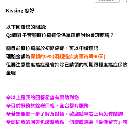
Kissing 您好
以下回覆您的問題:
Q:請問 子宮頸原位癌這份保單這個附約會理賠嗎？
🅰️
目前
原位癌屬於初期癌症，可以申請理賠
理賠金額為
保額的5%(須超過疾病等待期90天)
但要注意重度癌症是會扣除已請領的初期跟輕度癌症保險
金喔
💎以上是我的回答希望有幫助到您
💎目前服務於錠嵂保經，全台都有服務
💎若想要進一步了解及討論，歡迎點擊右上角免費諮詢
💎認同我的回答也請幫我點一個讚或選為『最佳留言』唷