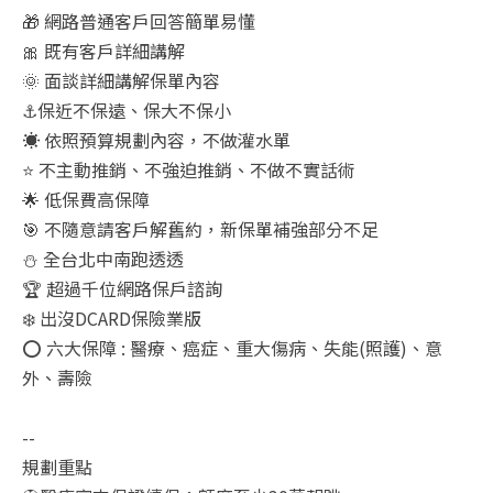
🎁 網路普通客戶回答簡單易懂
🎀 既有客戶詳細講解
🌞 面談詳細講解保單內容
⚓保近不保遠、保大不保小
☀️ 依照預算規劃內容，不做灌水單
⭐ 不主動推銷、不強迫推銷、不做不實話術
🌟 低保費高保障
🎯 不隨意請客戶解舊約，新保單補強部分不足
⛄ 全台北中南跑透透
🏆 超過千位網路保戶諮詢
❄️ 出沒DCARD保險業版
⭕ 六大保障 : 醫療、癌症、重大傷病、失能(照護)、意
外、壽險
--
規劃重點