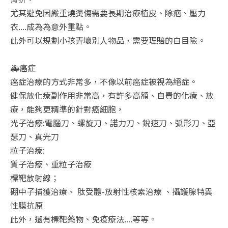
尤其避免因嚴重燒燙傷需要長期治療植皮、除疤、壓力
衣....成為為意外重點。
此外可以規劃小孩弄壞別人物品，需要理賠的白目險。
🚑癌症
癌症治療的方式非常多，不像以前癌症被視為絕症。
健保放化療副作用非常高，有許多高額、自費的化療、放
療，能夠更精準的針對癌細胞，
光子治療:電腦刀、螺旋刀、諾力刀、銳速刀、弧形刀、亞
瑟刀、真光刀
粒子治療:
質子治療、重粒子治療
標靶放射線；
硼中子捕獲治療、 肽受體-放射性核素治療 、攝護腺特異
性膜抗原
此外，還有標靶藥物、免疫療法....等等。