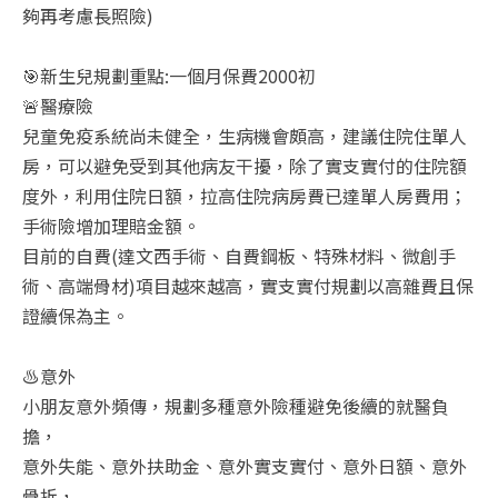
夠再考慮長照險)
🎯新生兒規劃重點:一個月保費2000初
🚨醫療險
兒童免疫系統尚未健全，生病機會頗高，建議住院住單人
房，可以避免受到其他病友干擾，除了實支實付的住院額
度外，利用住院日額，拉高住院病房費已達單人房費用；
手術險增加理賠金額。
目前的自費(達文西手術、自費鋼板、特殊材料、微創手
術、高端骨材)項目越來越高，實支實付規劃以高雜費且保
證續保為主。
♨️意外
小朋友意外頻傳，規劃多種意外險種避免後續的就醫負
擔，
意外失能、意外扶助金、意外實支實付、意外日額、意外
骨折，