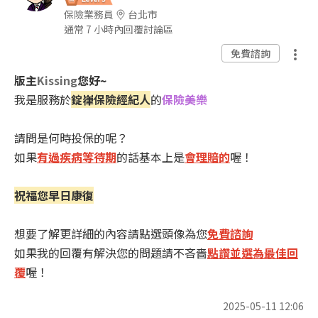
保險業務員
台北市
通常 7 小時內回覆討論區
免費諮詢
版主
Kissing
您好~
我是服務於
錠嵂保險經紀人
的
保險美樂
請問是何時投保的呢？
如果
有過疾病等待期
的話基本上是
會理賠的
喔！
祝福您早日康復
想要了解更詳細的內容請點選頭像為您
免費諮詢
如果我的回覆有解決您的問題請不吝嗇
點讚並選為最佳回
覆
喔！
2025-05-11 12:06