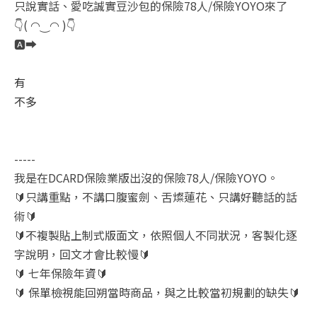
只說實話、愛吃誠實豆沙包的保險78人/保險YOYO來了
👇( ◠‿◠ )👇
🅰️➡️
有
不多
-----
我是在DCARD保險業版出沒的保險78人/保險YOYO。
🔰只講重點，不講口腹蜜劍、舌燦蓮花、只講好聽話的話
術🔰
🔰不複製貼上制式版面文，依照個人不同狀況，客製化逐
字說明，回文才會比較慢🔰
🔰 七年保險年資🔰
🔰 保單檢視能回朔當時商品，與之比較當初規劃的缺失🔰