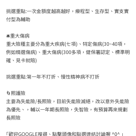
挑選重點:一次金額度越高越好，療程型、生存型、實支實
付型為輔助
🛎️重大傷病
重大險種主要分為重大疾病(七項)、特定傷病(30~40項，
例如精選傷病)、重大傷病(300多項，健保署認定、標準明
確、見卡就賠)
挑選重點:第一年不打折、慢性精神病不打折
🌀照護險
主要為失能險/長照險，目前失能險滅絕，改以意外失能險
為優先、，輔以一年期長照險，失智險，有預算再來規劃
長照險
｢歡迎GOOGLE搜尋、點擊頭像和點選連結討論喔 ^0^ ｣