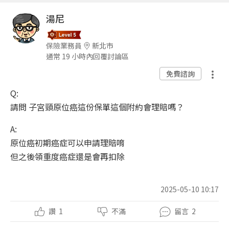
湯尼
保險業務員
新北市
通常 19 小時內回覆討論區
免費諮詢
Q:
請問 子宮頸原位癌這份保單這個附約會理賠嗎？
A:
原位癌初期癌症可以申請理賠唷
但之後領重度癌症還是會再扣除
2025-05-10 10:17
讚
1
不滿
留言
2