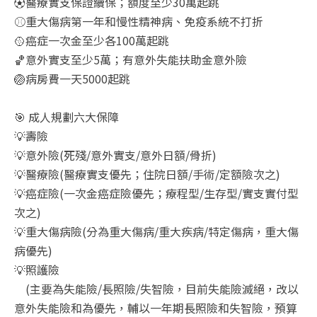
⚽醫療實支保證續保；額度至少30萬起跳
⚾重大傷病第一年和慢性精神病、免疫系統不打折
🥎癌症一次金至少各100萬起跳
🏀意外實支至少5萬；有意外失能扶助金意外險
🏐病房費一天5000起跳
🎯 成人規劃六大保障
💡壽險
💡意外險(死殘/意外實支/意外日額/骨折)
💡醫療險(醫療實支優先；住院日額/手術/定額險次之)
💡癌症險(一次金癌症險優先；療程型/生存型/實支實付型
次之)
💡重大傷病險(分為重大傷病/重大疾病/特定傷病，重大傷
病優先)
💡照護險
(主要為失能險/長照險/失智險，目前失能險滅絕，改以
意外失能險和為優先，輔以一年期長照險和失智險，預算