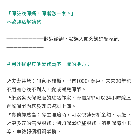
「保險找保媽，保護您一家。」
＊歡迎點擊諮詢
➖➖➖➖➖➖➖➖➖➖
歡迎諮詢，點選大頭旁邊連結私訊
➖➖➖➖➖➖➖➖➖➖
＃另外我跟其他業務員不一樣的地方：
📍
夫妻共營：訊息不間斷，已有
1000+
保戶，未來
20
年也
不用擔心找不到人，變成孤兒保單。
📍
網路各大保險版的駐站作家、專屬
APP
可以
24
小時線上
查詢保單內容及理賠資料上傳。
📍
實務經驗高：發生理賠時，可以快速分析金額、明細。
📍
更多元的售後服務：例如保單統整服務、隨身保障小卡
等、車險報價相關業務。