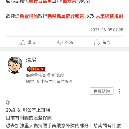
能為您提供
最符合需求
且
CP值最高
的商品
歡迎您
免費諮詢
取得
完整保單健診報告
以及
未來統整規劃
2025-05-05 07:28
讚
2
不滿
留言
湯尼
保險業務員
新北市
通常 19 小時內回覆討論區
免費諮詢
Q:
29歲 女 辦公室上班族
目前有附圖的這些保險
想去加強重大傷病跟手術跟意外險的部分，想詢問有什麼