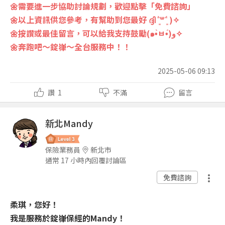
🌼需要進一步協助討論規劃，歡迎點擊「免費諮詢」
🌼以上資訊供您參考，有幫助到您最好 ദ്ദി ˉ͈̀꒳ˉ͈́ )✧
🌼按讚或最佳留言，可以給我支持鼓勵(๑•̀ㅂ•́)و✧
🌼奔跑吧～錠嵂～全台服務中！！
2025-05-06 09:13
讚
1
不滿
留言
新北Mandy
保險業務員
新北市
通常 17 小時內回覆討論區
免費諮詢
柔琪，您好！
我是服務於錠嵂保經的Mandy！