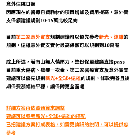
意外住院日額
因應現在的醫療自費耗材的項目增加及費用提高，意外實
支保額建議規劃10-15萬比較足夠
目前
第二家意外實支
規劃建議可以優先參考
新光、遠雄
的
規劃，遠雄意外實支實付最高保額可以規劃到10萬喔
綜上所述，若南山無人情壓力，整份保單建議直接pass
目前重大傷病、癌症一次金、第二家醫療實支及意外實支
建議可以優先規劃
新光+全球+遠雄
的規劃，條款完善且後
期保費漲幅較平穩，讓保障更全面喔
詳細方案再依照預算來調整
建議可以參考新光+全球+遠雄的搭配
已把建議方案打成表格，如需更詳細的說明，可以提供您
參考