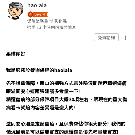
haolala
保險業務員
彰化縣
通常 13 小時內回覆討論區
免費諮詢
柔琪你好
我是服務於錠嵂保經的haolala
先不說舊保障，南山的補強方式意外險沒問題但精選傷病
跟溢同安心這兩張建議多考量一下!
精選傷病的部分保障項目大概30項左右，跟現在的重大傷
病看卡就賠內容差異還是蠻大的!
溢同安心則是定額醫療，且保費會佔你很大部分! 我們的
情況目前是可以做雙實支的建議還是優先考量雙實支!