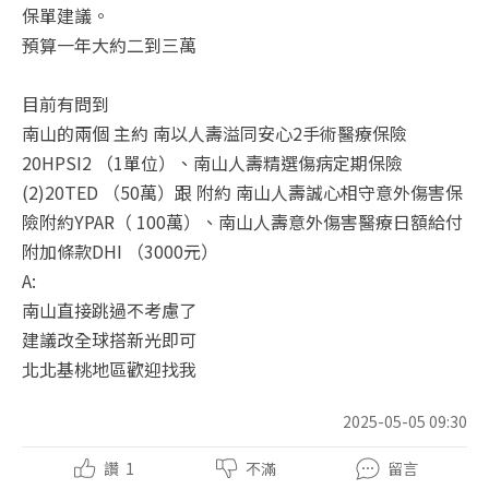
保單建議。
預算一年大約二到三萬
目前有問到
南山的兩個 主約 南以人壽溢同安心2手術醫療保險
20HPSI2 （1單位）、南山人壽精選傷病定期保險
(2)20TED （50萬）跟 附約 南山人壽誠心相守意外傷害保
險附約YPAR（ 100萬）、南山人壽意外傷害醫療日額給付
附加條款DHI （3000元）
A:
南山直接跳過不考慮了
建議改全球搭新光即可
北北基桃地區歡迎找我
2025-05-05 09:30
讚
1
不滿
留言