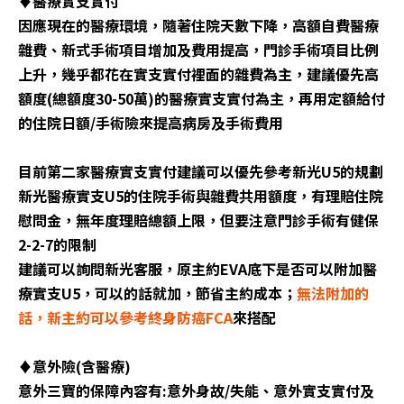
♦️醫療實支實付
因應現在的醫療環境，隨著住院天數下降，高額自費醫療
雜費、新式手術項目增加及費用提高，門診手術項目比例
上升，幾乎都花在實支實付裡面的雜費為主，建議優先高
額度(總額度30-50萬)的醫療實支實付為主，再用定額給付
的住院日額/手術險來提高病房及手術費用
目前第二家醫療實支實付建議可以優先參考新光U5的規劃
新光醫療實支U5的住院手術與雜費共用額度，有理賠住院
慰問金，無年度理賠總額上限，但要注意門診手術有健保
2-2-7的限制
建議可以詢問新光客服，原主約EVA底下是否可以附加醫
療實支U5，可以的話就加，節省主約成本；
無法附加的
話，新主約可以參考終身防癌FCA
來搭配
♦️意外險(含醫療)
意外三寶的保障內容有:意外身故/失能、意外實支實付及