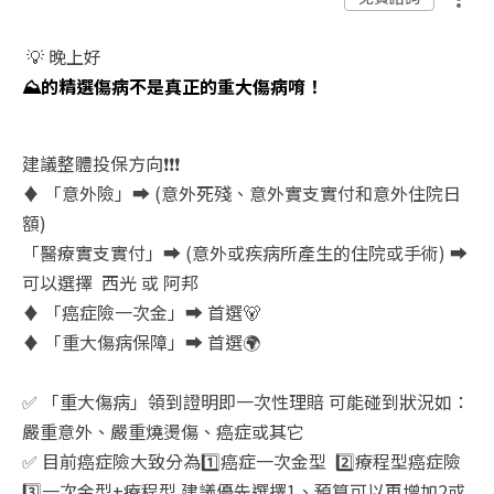
💡
晚上好
⛰
️的精選傷病不是真正的重大傷病唷！
建議整體投保方向
❗
❗
❗
️
♦️
「意外險」
➡
️ (
意外死殘、意外實支實付和意外住院日
額
)
「醫療實支實付」
➡
️ (
意外或疾病所產生的住院或手術
)
➡
可以選擇
西光
或
阿邦
♦️
「癌症險一次金」
➡
️
首選
🐻
♦️
「重大傷病保障」
➡
️
首選
🌍
✅
「重大傷病」領到證明即一次性理賠
可能碰到狀況如：
嚴重意外、嚴重燒燙傷、癌症或其它
✅
目前癌症險大致分為
1️
癌症一次金型
2️
療程型癌症險
3️
一次金型
+
療程型
建議優先選擇
1
、預算可以再增加
2
或