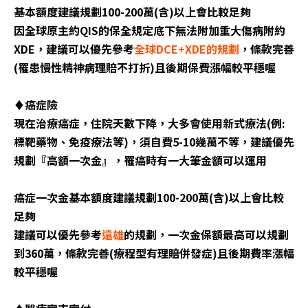
基本額度建議規劃100-200萬(含)以上會比較足夠
因全球原主約QIS的保全規定底下無法附加重大傷病附約
XDE，建議可以優先參考
全球DCE+XDE的規劃
，條款完善
(罹患慢性精神病理賠不打折)且後期保費漲幅較平穩喔
♦️癌症險
現在治療癌症，住院天數下降，大多會使用新式療法(例:
標靶藥物、免疫療法等)，須自費5-10幾萬不等，建議優先
規劃『高額一次金』，罹癌時有一大筆金額可以運用
癌症一次金基本額度建議規劃100-200萬(含)以上會比較
足夠
建議可以優先參考
遠雄
的規劃，一次金保額最高可以規劃
到360萬，條款完善(療程型有理賠併發症)且後期費率漲幅
較平穩喔