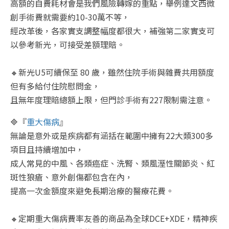
高額的自費耗材會是我們風險轉嫁的重點，舉例達文西微
創手術費就需要約10-30萬不等，
經改革後，各家實支調整幅度都很大，補強第二家實支可
以參考新光，可接受差額理賠。
🔸新光U5可續保至 80 歲，雖然住院手術與雜費共用額度
但有多給付住院慰問金，
且無年度理賠總額上限，但門診手術有227限制需注意。
🔷『
重大傷病
』
無論是意外或是疾病都有涵括在範圍中擁有22大類300多
項目且持續增加中，
成人常見的中風、各類癌症、洗腎、類風溼性關節炎、紅
斑性狼瘡、意外創傷都包含在內，
提高一次金額度來避免長期治療的醫療花費。
🔸定期重大傷病費率友善的商品為全球DCE+XDE，精神疾