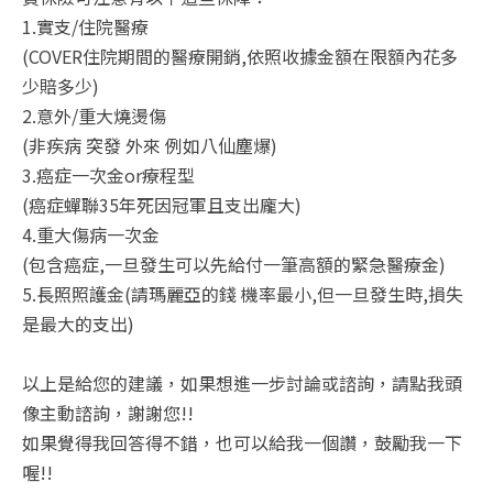
1.實支/住院醫療
(COVER住院期間的醫療開銷,依照收據金額在限額內花多
少賠多少)
2.意外/重大燒燙傷
(非疾病 突發 外來 例如八仙塵爆)
3.癌症一次金or療程型
(癌症蟬聯35年死因冠軍且支出龐大)
4.重大傷病一次金
(包含癌症,一旦發生可以先給付一筆高額的緊急醫療金)
5.長照照護金(請瑪麗亞的錢 機率最小,但一旦發生時,損失
是最大的支出)
以上是給您的建議，如果想進一步討論或諮詢，請點我頭
像主動諮詢，謝謝您!!
如果覺得我回答得不錯，也可以給我一個讚，鼓勵我一下
喔!!