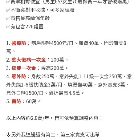
✅
費率相對便宜（男生
65/
女生
70
歲保費一年才會破兩萬）
✅
不衝突副本收據，可多家理賠
✅
市售最高續保年齡
✅
有包含
226
處置
1.
醫療險
：病房限額
4500
元
/
日、雜費
40
萬、門診實支
8
萬。
2.
重大傷病一次金
：
100
萬。
3.
癌症一次金
：最高
200
萬。
4.
意外險
：身故
250
萬、意外失能
1-11
級一次金
250
萬、意
外失能
1-6
級扶助金
3
萬
/
月、燒燙傷
40
萬、意外實支
3
萬、
意外日額
1500/
日、骨折最高
4.5
萬。
5.
壽險
：
60
萬。
以上內容約
2.8
萬
/
年，皆可依預算調整內容！
🌟
另外我這邊還有第二、第三家實支可出單