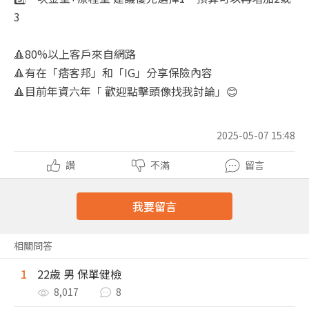
3
🔺
80%
以上客戶來自網路
🔺
有在「痞客邦」和「
IG
」分享保險內容
🔺
目前年資六年「
歡迎點擊頭像找我討論」
😊
2025-05-07 15:48
讚
不滿
留言
我要留言
相關問答
1
22歲 男 保單健檢
8,017
8