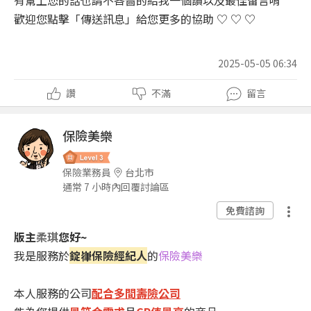
有幫上您的話也請不吝嗇的給我一個讚以及最佳留言唷
歡迎您點擊「傳送訊息」給您更多的協助 ♡ ♡ ♡
2025-05-05 06:34
讚
不滿
留言
保險美樂
保險業務員
台北市
通常 7 小時內回覆討論區
免費諮詢
版主
柔琪
您好~
我是服務於
錠嵂保險經紀人
的
保險美樂
本人服務的公司
配合多間壽險公司