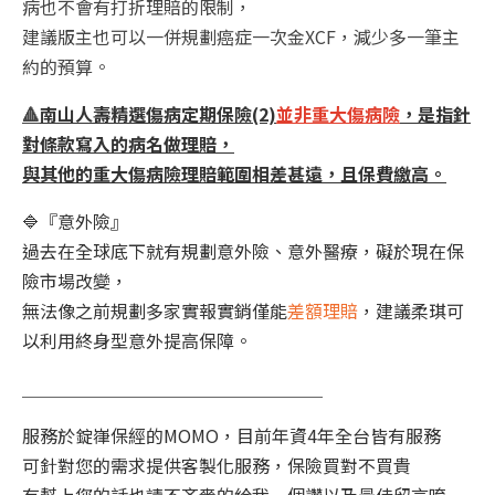
病也不會有打折理賠的限制，
建議版主也可以一併規劃癌症一次金XCF，減少多一筆主
約的預算。
🔺
南山人壽精選傷病定期保險(2)
並非重大傷病險
，是指針
對條款寫入的病名做理賠，
與其他的重大傷病險理賠範圍相差甚遠，且保費繳高。
🔷『意外險』
過去在全球底下就有規劃意外險、意外醫療，礙於現在保
險市場改變，
無法像之前規劃多家實報實銷僅能
差額理賠
，建議柔琪可
以利用終身型意外提高保障。
＿＿＿＿＿＿＿＿＿＿＿＿＿＿＿＿＿
服務於錠嵂保經的MOMO，目前年資4年全台皆有服務
可針對您的需求提供客製化服務，保險買對不買貴