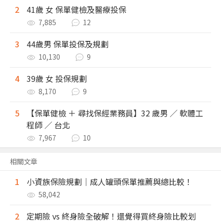
2
41歲 女 保單健檢及醫療投保
7,885
12
3
44歲男 保單投保及規劃
10,130
9
4
39歲 女 投保規劃
8,170
9
5
【保單健檢 ＋ 尋找保經業務員】32 歲男 ／ 軟體工
程師 ／ 台北
7,967
10
相關文章
1
小資族保險規劃｜成人罐頭保單推薦與總比較！
58,042
2
定期險 vs 終身險全破解！還覺得買終身險比較划