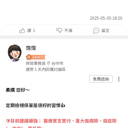
2025-05-05 18:20
讚
1
不滿
留言
霈霈
保險業務員
台中市
通常 1 天內回覆討論區
免費諮詢
柔琪
您好～
定期檢視保單是很好的習慣👍
🔰目前建議補強： 醫療實支實付、重大傷病險、癌症險