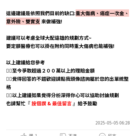
這邊建議是依照我們目前的缺口:
重大傷病、癌症一次金、
意外險、雙實支
來做補強!
建議可以考慮全球大配遠雄的規劃方式~
要定額醫療也可以掛在附約同時重大傷病也能補強!
以上建議給您參考
👉🏼至今爭取超過２００萬以上的理賠金額
👉🏼覺得回答的不錯歡迎請點我頭像諮詢屬於您的出單統整
格
👉🏼以上建議如果覺得分析深得你心可以協助討論規劃
也請幫忙『
按個讚
&
最佳留言
』給予鼓勵
2025-05-05 06:28
讚
1
不滿
留言