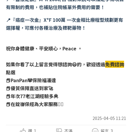
有限制的費用，也補貼住院帳單外費用的需要！
📍『癌症一次金』X*F 100萬 一次金相比療程型規劃更有
選擇權，可應付各種治療及標靶藥物！
祝你身體健康、平安順心，Peace 。
如果你看了以上留言覺得想諮詢😃的，
歡迎透過
免費諮詢
點選
📕PanPan🐼保險福潘達
📕優質保障直送到家🚀
📕年次77老江湖經驗多🦧
📕在錠嵂保經為大家服務🧑‍⚖️
2025-04-05 11:21
讚
1
不滿
留言
3