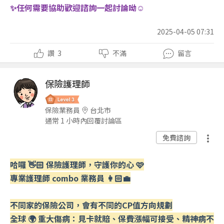
✨任何需要協助歡迎諮詢一起討論呦☺️
2025-04-05 07:31
讚
3
不滿
留言
保險護理師
保險業務員
台北市
通常 1 小時內回覆討論區
免費諮詢
哈囉 👋🏻 保險護理師，守護你的心 🩷
專業護理師 combo 業務員 👩🏻‍💼
不同家的保險公司，會有不同的CP值方向規劃
全球 🌍 重大傷病：見卡就賠、保費漲幅可接受、精神病不