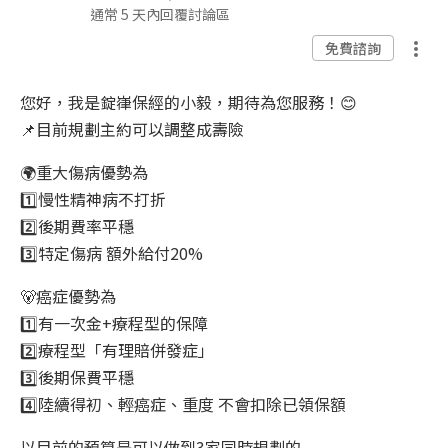
通常 5 天內回覆討論區
免費諮詢
您好，我是錠嵂保經的小毅，期待為您服務！😊
📌目前規劃主約可以調整成壽險
🌍重大傷病優勢為
1️⃣慢性精神病不打折
2️⃣後期費率平穩
3️⃣特定傷病 額外給付20%
🐻癌症優勢為
1️⃣有一次金+療程型的保障
2️⃣療程型「有理賠併發症」
3️⃣後期保費平穩
4️⃣陸續得初、輕癌症、重度 不會扣除已領保額
以目前的預算是可以做到3家同時規劃的