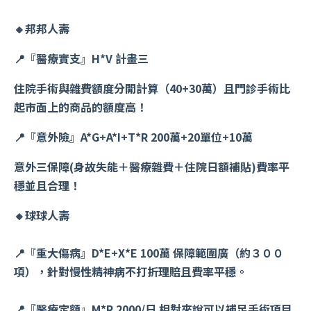
🔸邦邦人壽
📍『醫療實支』H*V 計畫三
住院手術與雜費額度分開計算（40+30萬）且門診手術比
起市面上的商品的額度高！
📍『意外險』A*G+A*I+T*R 200萬+20單位+10萬
意外三保障(身故失能＋醫療雜費＋住院日額補貼)費率平
穩並且合理！
🔸球球人壽
📍『重大傷病』D*E+X*E 100萬 保障範圍廣（約３００
項），針對慢性精神病不打折理賠且費率平穩。
📍『醫療定額』M*R 2000/日 相對來說可以補足手術項目