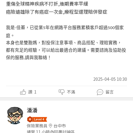
重傷全球精神疾病不打折,後期費率平緩
癌險遠雄除了有癌症一次金,療程型還理賠併發症
我是
佳蓁，已從業
年在網路平台服務累積客戶超過
個家
-
5
500
庭。
本身也是雙胞媽，對投保注意事項、商品搭配、理賠實務，
都有充足的經驗，可以給出最適合的建議。需要諮詢及協助投
保的服務
請與我聯絡！
,
2025-04-05 10:30
讚
1
不滿
留言
潘潘
保險業務員
台中市
通常 11 小時內回覆討論區