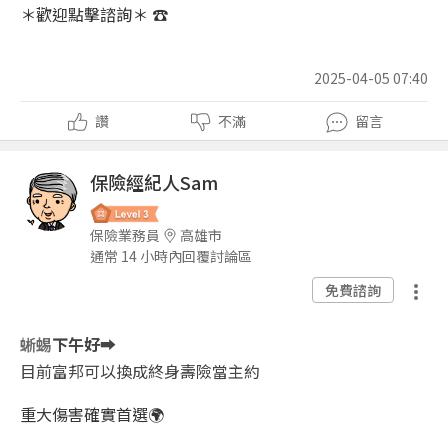
＊歡迎點擊諮詢＊ ☎️
2025-04-05 07:40
讚
不滿
留言
保險經紀人Sam
保險業務員
高雄市
通常 14 小時內回覆討論區
免費諮詢
蜥蜴
下午好
➡
️
目前富邦可以換成終身壽險當主約
重大傷害確實首選🌍