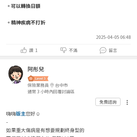
。可以轉換日額
。精神疾病不打折
2025-04-05 06:48
讚
1
不滿
留言
阿彤兒
保險業務員
台中市
通常 3 小時內回覆討論區
免費諮詢
嗨嗨
版主
您好☺️
-
如果重大傷病是有想要規劃終身型的