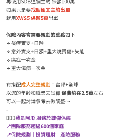
再使用SDB這個主約 保額100萬
如果只是要
找個便宜主約出單
就用
XWS5 保額5萬
出單
保險內容會需要規劃的重點
如下
🔸醫療實支+日額
🔸意外實支+日額+重大燒燙傷+失能
🔸癌症一次金
🔸重大傷病一次金
有搭配
成人完整規劃
：富邦+全球
以您的年齡和職業去試算
保費約在2.5萬
左右
可以一起討論參考去做調整～
-
🙋🏻‍♀️
我是阿彤 服務於錠嵂保經
📍團隊服務超過600個家庭
📍保險規劃｜投資理財｜產險服務