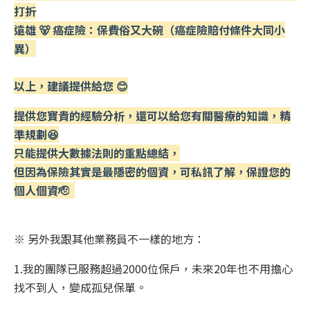
打折
遠雄 🐻 癌症險：保費俗又大碗（癌症險賠付條件大同小
異）
以上，建議提供給您 😊
提供您寶貴的經驗分析，還可以給您有關醫療的知識，精
準規劃😆
只能提供大數據法則的重點總結，
但因為保險其實是最隱密的個資，可私訊了解，保證您的
個人個資🫡
※ 另外我跟其他業務員不一樣的地方：
1.我的團隊已服務超過2000位保戶，未來20年也不用擔心
找不到人，變成孤兒保單。