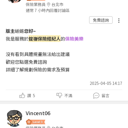
保險業務員
台北市
通常 7 小時內回覆討論區
免費諮詢
版主
蜥蜴
您好~
我是服務於
錠嵂保險經紀人
的
保險美樂
沒有看到具體規畫無法給出建議
歡迎您點選免費諮詢
詳細了解規劃保險的需求及預算
2025-04-05 14:17
讚
5
不滿
留言
Vincent06