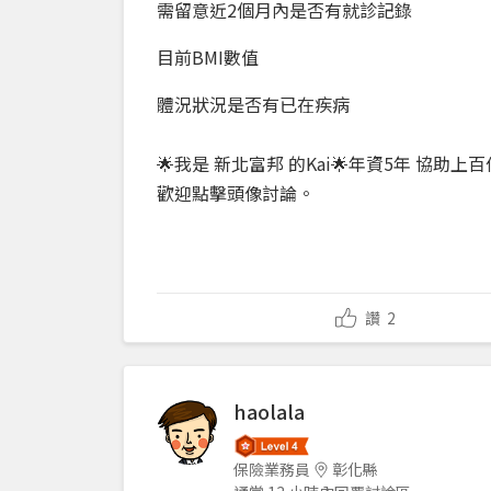
需留意近2個月內是否有就診記錄
目前BMI數值
體況狀況是否有已在疾病
🌟我是 新北富邦 的Kai🌟年資5年 協助
歡迎點擊頭像討論。
讚
2
haolala
保險業務員
彰化縣