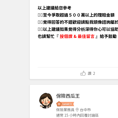
以上建議給您參考
👉🏼至今爭取超過５００萬以上的理賠金額
👉🏼覺得回答的不錯歡迎請點我頭像諮詢屬
👉🏼以上建議如果覺得分析深得你心可以協
也請幫忙『
按個讚
&
最佳留言
』給予鼓勵
讚
2
保險西瓜王
保險業務員
台中市
通常 15 小時內回覆討論區