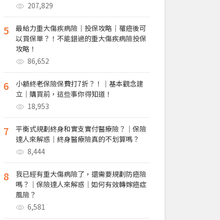
207,829
5
最給力重大傷疾病險｜投保攻略｜罹癌後可
以買保單？！不能錯過的重大傷疾病險投保
攻略！
86,652
6
小額終老保險保費打7折？！｜基本觀念建
立｜購買前，這些事你得知道！
18,953
7
平衡式規劃終身和實支實付醫療險？｜保險
達人來解惑｜終身醫療險真的不划算嗎？
8,444
8
我已經有重大傷病險了，還需要規劃防癌險
嗎？｜保險達人來解惑｜如何有效轉嫁癌症
風險？
6,581