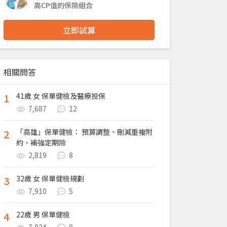
高CP值的保險組合
立即試算
相關問答
1
41歲 女 保單健檢及醫療投保
7,687
12
2
「高雄」保單健檢： 預算調整、刪減重複附
約、補強定期險
2,819
8
3
32歲 女 保單健檢規劃
7,910
5
4
22歲 男 保單健檢