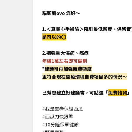
貓頭鷹ovo 您好～
1.＜真順心手術險＞降到最低額度、保留
是可以的⭕️
2.補強重大傷病、癌症
年繳1萬左右即可做到
*
建議可再加強雜費額度
更符合現在醫療環境自費項目多的情況～
已幫您建立好建議書，可點選「
免費諮詢
」
#我是錠嵂保經西瓜
#西瓜刀快狠準
#10分鐘保單健診