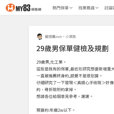
熱門保單
找業務員
討論
貓頭鷹ovo
•
小資族
29歲男保單健檢及規劃
29歲男,化工業。
這些是我有的保單,最近在研究想要新增重
一直被推薦終身約,感覺不是很划算。
仔細研究了一下發現＜真順心手術險＞好像
約、骨折險附約拿掉。
想請各位給個意見參考，謝謝。
預算約:年繳2w以下。