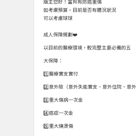
版主您好！富邦有防癌重傷
如考慮預算，目前是否有體況狀況
可以考慮球球
成人保障規劃❤️
以目前的醫療環境，較完整主要必備的五
大保障：
1️⃣醫療實支實付
2️⃣意外險（意外失能實支、意外住院、意
3️⃣重大傷病一次金
4️⃣癌症一次金
5️⃣重大燒燙傷