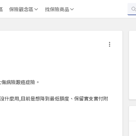
區
保險觀念區
找保險商品
大傷病險跟癌症險。
沒什麼用,目前是想降到最低額度、保留實支實付附