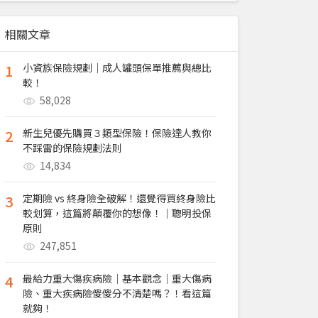
相關文章
1
小資族保險規劃｜成人罐頭保單推薦與總比
較！
58,028
2
新生兒優先購買３類型保險！保險達人教你
不踩雷的保險規劃法則
14,834
3
定期險 vs 終身險全破解！還覺得買終身險比
較划算，這篇將顛覆你的想像！｜聰明投保
原則
247,851
4
最給力重大傷疾病險｜基本觀念｜重大傷病
險、重大疾病險傻傻分不清楚嗎？！看這篇
就夠！