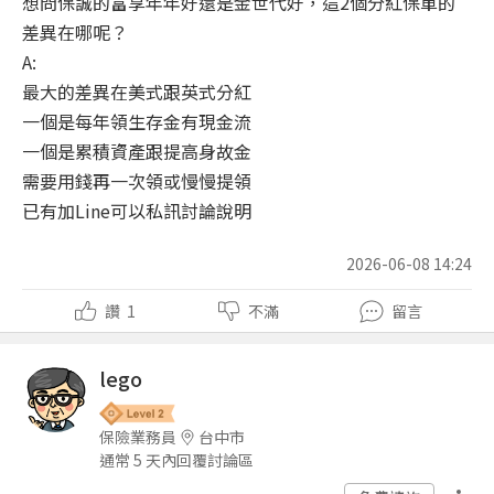
想問保誠的富享年年好還是金世代好，這2個分紅保單的
差異在哪呢？
A:
最大的差異在美式跟英式分紅
一個是每年領生存金有現金流
一個是累積資產跟提高身故金
需要用錢再一次領或慢慢提領
​​​​​​​已有加Line可以私訊討論說明
2026-06-08 14:24
讚
1
不滿
留言
lego
保險業務員
台中市
通常 5 天內回覆討論區