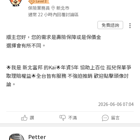
保險業務員
新北市
通常 22 小時內回覆討論區
免費諮詢
版主您好，您的需求是壽險保障或是保價金
選擇會有所不同。
🌟我是 新北富邦 的Kai🌟年資5年 協助上百位 孤兒保單爭
取理賠權益🌟全台皆有服務 不強迫推銷 歡迎點擊頭像討
論。
2026-06-06 07:04
讚
不滿
留言
Petter