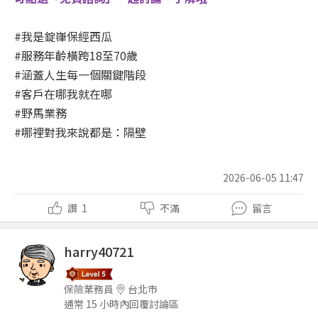
#我是錠嵂保經西瓜
#
服務年齡橫跨18至70歲
#涵蓋人生每一個關鍵階段
#客戶在哪我就在哪
#野馬業務
#哪裡對我來說都是：隔壁
2026-06-05 11:47
讚
1
不滿
留言
harry40721
保險業務員
台北市
通常 15 小時內回覆討論區