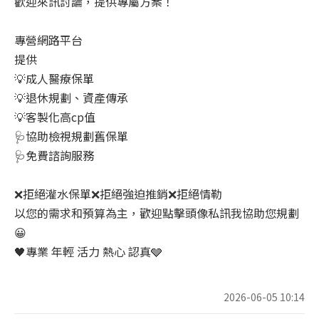
歡迎來訊討論，提供專屬方案！
專營網路平台
提供
💡成人醫療保單
💡退休規劃、資產傳承
💡客製化高cp值
🩺協助檢視規劃舊保單
🩺免費諮詢服務
❌拒絕灌水保單❌拒絕強迫推銷❌拒絕情勒
以您的需求和預算為主，歡迎點擊頭像私訊我協助您規劃
😀
🖤專業 年輕 活力 熱心 認真🩶
2026-06-05 10:14