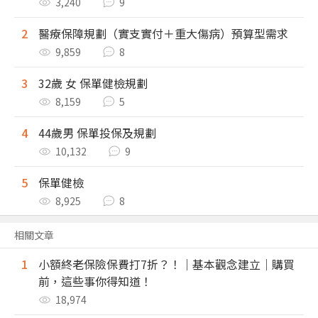
3,240
9
2
醫療保障規劃（實支實付＋重大傷病）預算型需求
9,859
8
3
32歲 女 保單健檢規劃
8,159
5
4
44歲男 保單投保及規劃
10,132
9
5
保單健檢
8,925
8
相關文章
1
小額終老保險保費打7折？！｜基本觀念建立｜購買
前，這些事你得知道！
18,974