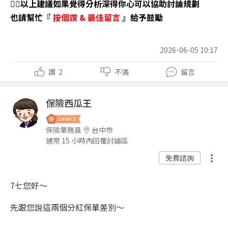
👉🏼以上建議如果覺得分析深得你心可以協助討論規劃
也請幫忙『
按個讚
&
最佳留言
』給予鼓勵
2026-06-05 10:17
讚
2
不滿
留言
保險西瓜王
保險業務員
台中市
通常 15 小時內回覆討論區
免費諮詢
7七您好～
先跟您說這兩個分紅保單差別～