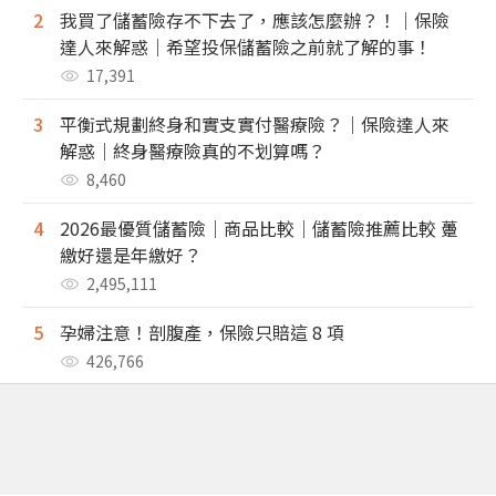
2
我買了儲蓄險存不下去了，應該怎麼辦？！｜保險
達人來解惑｜希望投保儲蓄險之前就了解的事！
17,391
3
平衡式規劃終身和實支實付醫療險？｜保險達人來
解惑｜終身醫療險真的不划算嗎？
8,460
4
2026最優質儲蓄險｜商品比較｜儲蓄險推薦比較 躉
繳好還是年繳好？
2,495,111
5
孕婦注意！剖腹產，保險只賠這 8 項
426,766