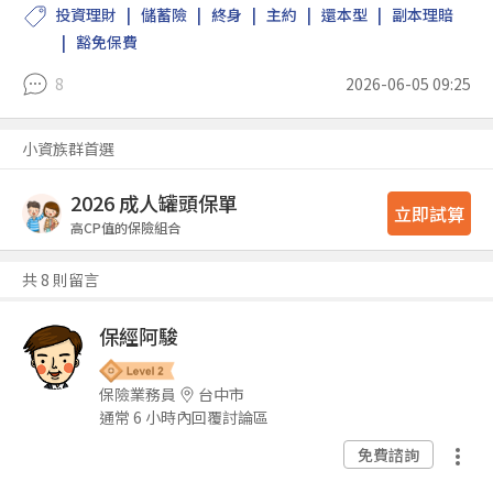
投資理財
儲蓄險
終身
主約
還本型
副本理賠
豁免保費
8
2026-06-05 09:25
小資族群首選
2026 成人罐頭保單
立即試算
高CP值的保險組合
共 8 則留言
保經阿駿
保險業務員
台中市
通常 6 小時內回覆討論區
免費諮詢