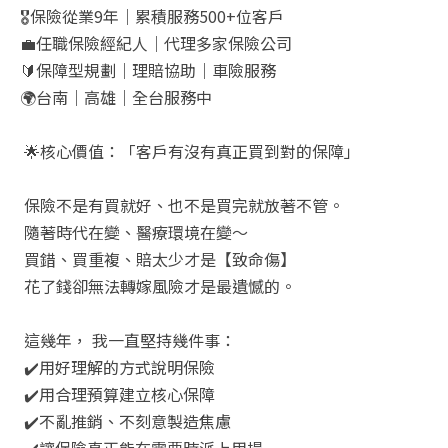
🎖️
保險從業
9
年｜累積服務
500+
位客戶
💼
任職保險經紀人｜代理多家保險公司
🔰
保障型規劃｜理賠協助｜車險服務
🌍
台南｜高雄｜全台服務中
🌟
核心價值：「客戶有沒有真正買到對的保障」
保險不是有買就好、也不是買完就放著不管。
隨著時代在變、醫療環境在變～
買錯、買重複、賠太少才是【致命傷】
花了錢卻無法轉嫁風險才是最遺憾的。
這幾年，
我一直堅持幾件事：
✔️
用好理解的方式說明保險
✔️
用合理預算建立核心保障
✔️
不亂推銷、不刻意製造焦慮