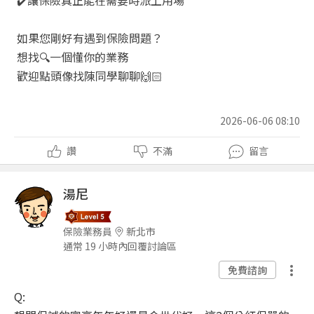
✔️
讓保險真正能在需要時派上用場
如果您剛好有遇到保險問題？
想找
🔍
一個懂你的業務
歡迎點頭像找陳同學聊聊
🙌🏻
2026-06-06 08:10
讚
不滿
留言
湯尼
保險業務員
新北市
通常 19 小時內回覆討論區
免費諮詢
Q: