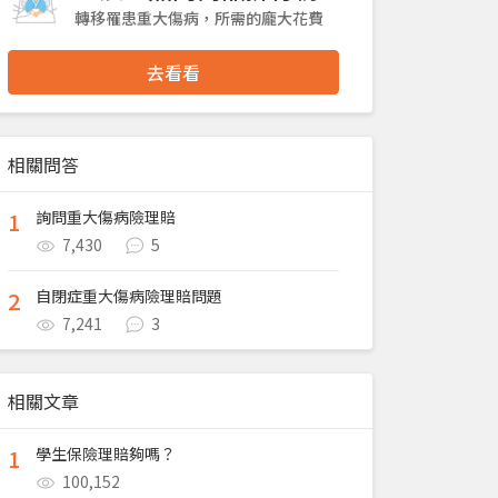
轉移罹患重大傷病，所需的龐大花費
去看看
相關問答
1
詢問重大傷病險理賠
7,430
5
2
自閉症重大傷病險理賠問題
7,241
3
相關文章
1
學生保險理賠夠嗎？
100,152