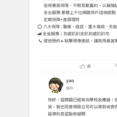
低保費高保障、不輕易動舊約、以補強
全台服務 累積上千位網路保戶諮詢經驗
定期保障+差額理財
⭕ 六大保障 : 醫療、癌症、重大傷病、失
🚄 全省服務；到處趴趴走趴到處趴趴吃
📞 健檢預約 ▸ 點擊頭像連結，讓我用
讚
yao
保戶
你好，這問題已經有向學校反應過，
另，我也同意保險公司可以等到收齊
延滯利息這點有疑問