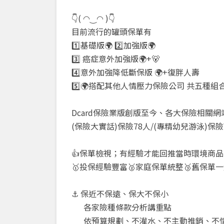
👇( ◠‿◠ )👇
目前流行的罐頭保單有
1️⃣基礎版🌍 2️⃣加強版🌍
3️⃣ 癌症意外加強版🌍+🐻
4️⃣意外加強降低斷保版 🌍+復胖人壽
5️⃣🌍搭配其他人情壓力保險公司 共五種組
Dcard保險業版創版至今、各大保險相關
(保險大實話)保險78人/(專精幼兒游泳)保險
👍保單檢視；有經驗才能回推當時環境商
🥇投保經驗豐富🥈家庭保單統整🥉舊保單
⚓ 保近不保遠、保大不保小
各家險種條款分析講重點
依預算規劃、不灌水、不主動推銷、不