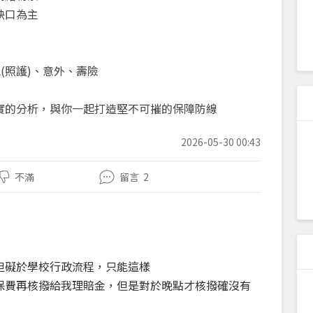
缺口為主
能(照護)、意外、壽險
最誠實的分析，與你一起打造堅不可摧的保障防線
2026-05-30 00:43
不滿
留言
2
但礙於學校行政流程，只能這樣
保費再核撥給我理賠金，但是對於晚點才核撥確沒有