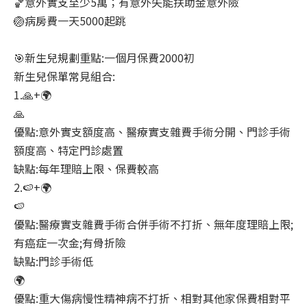
🏀意外實支至少5萬；有意外失能扶助金意外險
🏐病房費一天5000起跳
🎯新生兒規劃重點:一個月保費2000初
新生兒保單常見組合:
1.🙏+🌍
🙏
優點:意外實支額度高、醫療實支雜費手術分開、門診手術
額度高、特定門診處置
缺點:每年理賠上限、保費較高
2.🍉+🌍
🍉
優點:醫療實支雜費手術合併手術不打折、無年度理賠上限;
有癌症一次金;有骨折險
缺點:門診手術低
🌍
優點:重大傷病慢性精神病不打折、相對其他家保費相對平