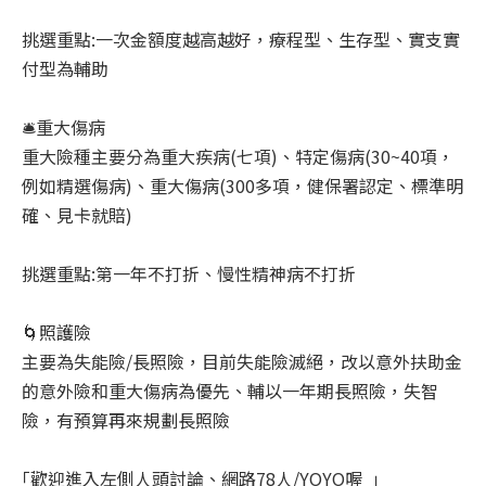
挑選重點:一次金額度越高越好，療程型、生存型、實支實
付型為輔助
🛎️重大傷病
重大險種主要分為重大疾病(七項)、特定傷病(30~40項，
例如精選傷病)、重大傷病(300多項，健保署認定、標準明
確、見卡就賠)
挑選重點:第一年不打折、慢性精神病不打折
🌀照護險
主要為失能險/長照險，目前失能險滅絕，改以意外扶助金
的意外險和重大傷病為優先、輔以一年期長照險，失智
險，有預算再來規劃長照險
｢歡迎進入左側人頭討論、網路78人/YOYO喔 ｣