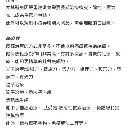
尤其避免因嚴重燒燙傷需要長期治療植皮、除疤、壓力
衣....成為為意外重點。
此外可以規劃小孩弄壞別人物品，需要理賠的白目險。
🚑癌症
癌症治療的方式非常多，不像以前癌症被視為絕症。
健保放化療副作用非常高，有許多高額、自費的化療、放
療，能夠更精準的針對癌細胞，
光子治療:電腦刀、螺旋刀、諾力刀、銳速刀、弧形刀、亞
瑟刀、真光刀
粒子治療:
質子治療、重粒子治療
標靶放射線；
硼中子捕獲治療、 肽受體-放射性核素治療 、攝護腺特異
性膜抗原
此外，還有標靶藥物、免疫療法....等等。