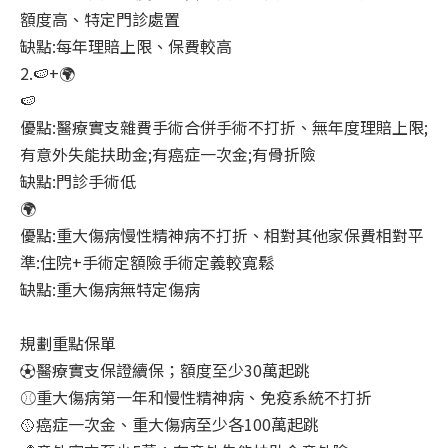
額度高、特定門診處置
缺點:每年理賠上限、保費較高
2.🍉+🌍
🍉
優點:醫療實支雜費手術合併手術不打折、無年度理賠上限;
有意外失能扶助金;有癌症一次金;有骨折險
缺點:門診手術低
🌍
優點:重大傷病慢性精神病不打折、相對其他家保費相對平
準:住院+手術定額險手術定義較寬鬆
缺點:重大傷病無特定傷病
規劃重點保單
⚽醫療實支保證續保；額度至少30萬起跳
⚾重大傷病第一年和慢性精神病、免疫系統不打折
🥎癌症一次金、重大傷病至少各100萬起跳