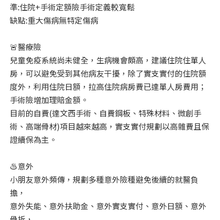
準:住院+手術定額險手術定義較寬鬆
缺點:重大傷病無特定傷病
🚨醫療險
兒童免疫系統尚未健全，生病機會頗高，建議住院住單人
房，可以避免受到其他病友干擾，除了實支實付的住院額
度外，利用住院日額，拉高住院病房費已達單人房費用；
手術險增加理賠金額。
目前的自費(達文西手術、自費鋼板、特殊材料、微創手
術、高端骨材)項目越來越高，實支實付規劃以高雜費且保
證續保為主。
♨️意外
小朋友意外頻傳，規劃多種意外險種避免後續的就醫負
擔，
意外失能、意外扶助金、意外實支實付、意外日額、意外
骨折，