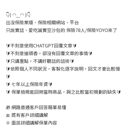
👇( ◠‿◠ )👇
出沒保險業版、保險相關網站、平台
只說實話、愛吃誠實豆沙包的 保險78人/保險YOYO來了
🔰不刻意使用CHATGPT回覆文章🔰
🔰不刻意搶頭香，卻沒有回覆文章的事情🔰
🔰只講重點，不講好聽話的話術🔰
🔰依照個人不同狀況，客製化逐字說明，回文才會比較慢
🔰
🔰 七年以上保險年資🔰
🔰 保單檢視能回朔當時商品，與之比較當初規劃的缺失🔰
🎁 網路普通客戶回答簡單易懂
🎀 既有客戶詳細講解
🌞 面談詳細講解保單內容