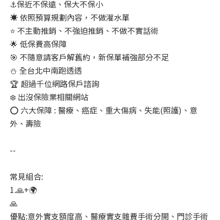
⚓保近不保遠、保大不保小
☀️ 依照預算規劃內容，不做灌水單
⭐ 不主動推銷、不強迫推銷、不做不實話術
🌟 低保費高保障
🎯 不隨意請客戶解舊約，新保單補強部分不足
⛄ 全台北中南跑透透
🏆 超過千位網路保戶諮詢
❄️ 出沒保險業相關網站
⭕ 六大保障 : 醫療、癌症、重大傷病、失能(照護)、意
外、壽險
--
常見組合:
1.🙏+🌍
🙏
優點:意外實支額度高、醫療實支雜費手術分開、門診手術