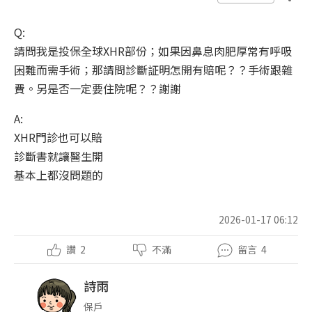
Q:
請問我是投保全球XHR部份；如果因鼻息肉肥厚常有呼吸
困難而需手術；那請問診斷証明怎開有賠呢？？手術跟雜
費。另是否一定要住院呢？？謝謝
A:
XHR門診也可以賠
診斷書就讓醫生開
基本上都沒問題的
2026-01-17 06:12
讚
2
不滿
留言
4
詩雨
保戶