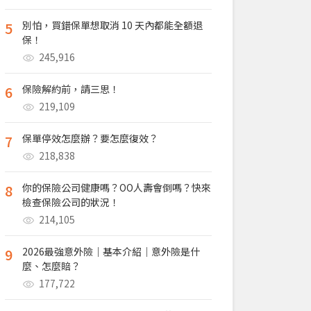
5
別怕，買錯保單想取消 10 天內都能全額退
保！
245,916
6
保險解約前，請三思！
219,109
7
保單停效怎麼辦？要怎麼復效？
218,838
8
你的保險公司健康嗎？OO人壽會倒嗎？快來
檢查保險公司的狀況！
214,105
9
2026最強意外險｜基本介紹｜意外險是什
麼、怎麼賠？
177,722