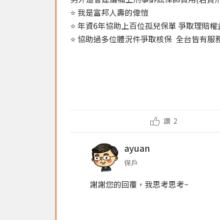
⭐ 我是富邦人壽的偉愷
⭐ 年資6年協助上百位孤兒保單 爭取理賠權
⭐ 協助過多位體況件爭取核保 全台皆有服務
讚
2
ayuan
保戶
謝謝您的回覆，我思考思考~