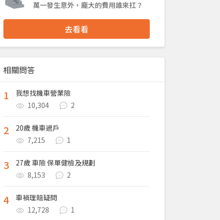
萬一發生意外，龐大的費用誰來扛？
去看看
相關問答
1
我想找機車營業險
10,304
2
2
20歲 機車過戶
7,215
1
3
27歲 車險 保單健檢及規劃
8,153
2
4
車禍理賠疑問
12,728
1