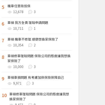
5
機車任意險投保
12,678
3
6
車禍 我方全責 理賠申請問題
10,711
1
7
車禍 機車不修理 順便想換家保險了
10,354
2
8
車禍修車理賠問題 保險公司的態度讓我想換
家保險了
10,000
3
9
車禍車損問題 有考慮加保保險保障自己
9,971
3
10
車禍修車理賠問題 保險公司的態度讓我想
換家保險了
9,471
0