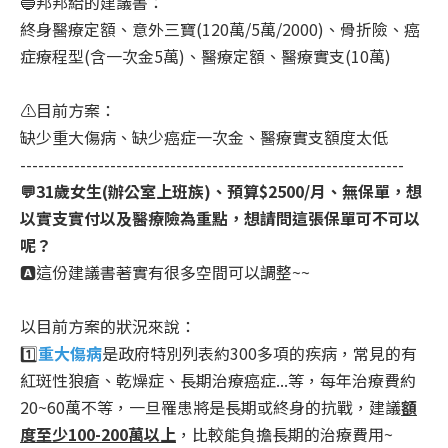
🔵邦邦給的建議書：
終身醫療定額、意外三寶(120萬/5萬/2000)、骨折險、癌
症療程型(含一次金5萬)、醫療定額、醫療實支(10萬)
⚠️目前方案：
缺少重大傷病、缺少癌症一次金、醫療實支額度太低
----------------------------------------------------------------
💬31歲女生(辦公室上班族)、預算$2500/月、無保單，想
以實支實付以及醫療險為重點，想請問這張保單可不可以
呢？
🅰️
這份建議書著實有很多空間可以調整~~
以目前方案的狀況來說：
1️⃣
重大傷病
是政府特別列表約300多項的疾病，常見的有
紅斑性狼瘡、乾燥症、長期治療癌症...等，每年治療費約
20~60萬不等，一旦罹患將是長期或終身的抗戰，建議
額
度至少100-200萬以上
，比較能負擔長期的治療費用~