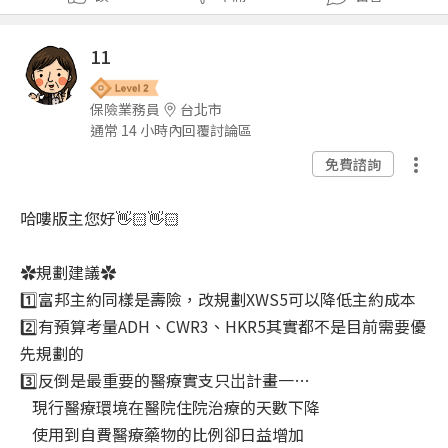
11
保險業務員
台北市
通常 14 小時內回覆討論區
免費諮詢
哈嘍版主您好👋🏻👋🏻
✿
規劃建議
✿
1️⃣富邦主約同樣是壽險，改規劃XWS5可以降低主約成本
2️⃣有預算考量ADH、CWR3、HKR5其實都不是目前需要優
先規劃的
3️⃣反倒是最重要的醫療實支只岀計畫一…
現行醫療環境在醫院住院治療的天數下降
使用到自費醫療藥物的比例卻日益增加