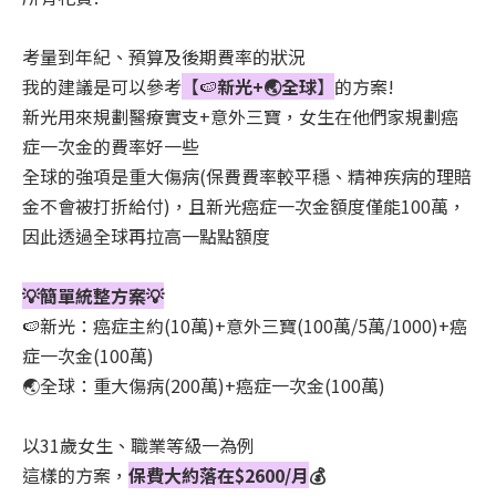
考量到年紀、預算及後期費率的狀況
我的建議是可以參考
【🍉
新光+🌏全球
】
的方案!
新光用來規劃醫療實支+意外三寶，女生在他們家規劃癌
症一次金的費率好一些
全球的強項是重大傷病(保費費率較平穩、精神疾病的理賠
金不會被打折給付)，且新光癌症一次金額度僅能100萬，
因此透過全球再拉高一點點額度
💡簡單統整方案💡
🍉新光：癌症主約(10萬)+意外三寶(100萬/5萬/1000)+癌
症一次金(100萬)
🌏全球：重大傷病(200萬)+癌症一次金(100萬)
以31歲女生、職業等級一為例
這樣的方案，
保費大約落在$2600/月
💰