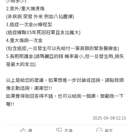
少賠多少)
2.意外/重大燒燙傷
(非疾病 突發 外來 例如八仙塵爆)
3.癌症一次金or療程型
(癌症蟬聯35年死因冠軍且支出龐大)
4.重大傷病一次金
(包含癌症,一旦發生可以先給付一筆高額的緊急醫療金)
5.長照照護金(請瑪麗亞的錢 機率最小,但一旦發生時,損失
是最大的支出)
以上是給您的建議，如果想進一步討論或諮詢，請點我頭
像主動諮詢，謝謝您!!
如果覺得我回答得不錯，也可以給我一個讚，鼓勵我一下
喔!!
2025-09-08 02:15
讚
不滿
留言