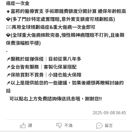
癌症一次金
🔸富邦的醫療實支 手術跟雜費額度分開計算 續保年齡較高
💎(多了門診特定處置理賠,意外實支額度可規劃較高)
👉🏻再用全球規劃癌症&重大傷病一次金即可
💎(全球重大傷病條款完善,慢性精神病理賠不打折,且後期
保費漲幅較平穩)
-
📌服務於錠嵂保經｜目前從業八年多
📌全台皆有服務｜客製化保單搭配
📌保險買對不買貴｜小錢也能大保障
📌以上是提供給您的一些建議，如果後續想再瞭解討論的
話
可以點右上方免費諮詢傳送訊息哦，謝謝您!!
2025-09-08 06:45
讚
不滿
留言