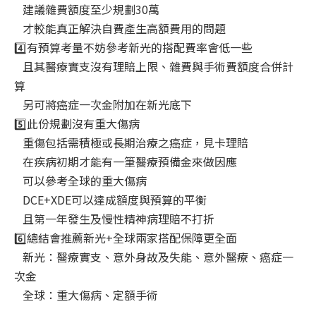
建議雜費額度至少規劃30萬
才較能真正解決自費產生高額費用的問題
4️⃣有預算考量不妨參考新光的搭配費率會低一些
且其醫療實支沒有理賠上限、雜費與手術費額度合併計
算
另可將癌症一次金附加在新光底下
5️⃣此份規劃沒有重大傷病
重傷包括需積極或長期治療之癌症，見卡理賠
在疾病初期才能有一筆醫療預備金來做因應
可以參考全球的重大傷病
DCE+XDE可以達成額度與預算的平衡
且第一年發生及慢性精神病理賠不打折
6️⃣總結會推薦新光+全球兩家搭配保障更全面
新光：醫療實支、意外身故及失能、意外醫療、癌症一
次金
全球：重大傷病、定額手術