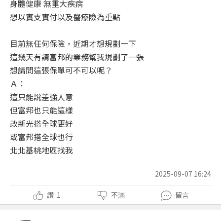
身體健康 無重大疾病
想以實支實付以及醫療險為重點
目前無任何保險，近期才想規劃一下
這幾天有請富邦的業務幫我規劃了一張
想請問這張保單可不可以呢？
Ａ：
這只能說差強人意
但富邦也只能這樣
改新光搭全球更好
或富邦搭全球也行
北北基桃地區找我
2025-09-07 16:24
讚
1
不滿
留言