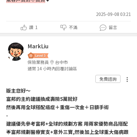
2025-09-08 03:21
讚
1
不滿
留言
MarkLiu
保險業務員
台中市
通常 14 小時內回覆討論區
免費諮詢
版主您好～
富邦的主約建議換成壽險5萬就好
然後再用全球搭配癌症＋重傷一次金＋日額手術
-
建議優先參考富邦+全球的規劃方案 用兩家優勢商品搭配
🌟富邦規劃醫療實支+意外三寶,然後加上全球重大傷病跟