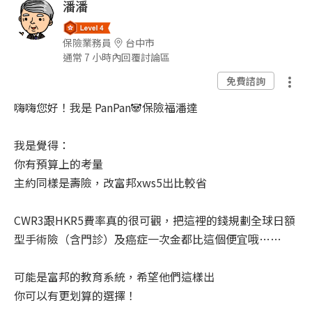
潘潘
保險業務員
台中市
通常 7 小時內回覆討論區
免費諮詢
嗨嗨您好！我是 PanPan🐼保險福潘達
我是覺得：
你有預算上的考量
主約同樣是壽險，改富邦xws5出比較省
CWR3跟HKR5費率真的很可觀，把這裡的錢規劃全球日額
型手術險（含門診）及癌症一次金都比這個便宜哦……
可能是富邦的教育系統，希望他們這樣出
你可以有更划算的選擇！