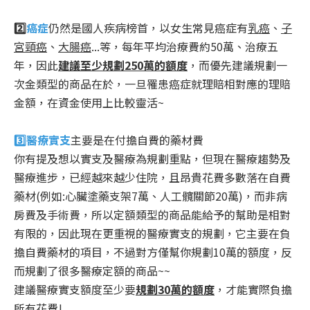
2️⃣
癌症
仍然是國人疾病榜首，以女生常見癌症有
乳癌
、
子
宮頸癌
、
大腸癌
...等，每年平均治療費約50萬、治療五
年，因此
建議至少規劃250萬的額度
，而優先建議規劃一
次金類型的商品在於，一旦罹患癌症就理賠相對應的理賠
金額，在資金使用上比較靈活~
3️⃣醫療實支
主要是在付擔自費的藥材費
你有提及想以實支及醫療為規劃重點，但現在醫療趨勢及
醫療進步，已經越來越少住院，且昂貴花費多數落在自費
藥材(例如:心臟塗藥支架7萬、人工髖關節20萬)，而非病
房費及手術費，所以定額類型的商品能給予的幫助是相對
有限的，因此現在更重視的醫療實支的規劃，它主要在負
擔自費藥材的項目，不過對方僅幫你規劃10萬的額度，反
而規劃了很多醫療定額的商品~~
建議醫療實支額度至少要
規劃30萬的額度
，才能實際負擔
所有花費!