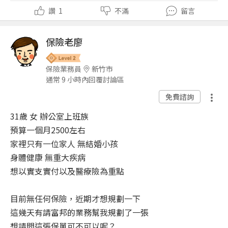
讚
1
不滿
留言
保險老廖
保險業務員
新竹市
通常 9 小時內回覆討論區
免費諮詢
31歲 女 辦公室上班族
預算一個月2500左右
家裡只有一位家人 無結婚小孩
身體健康 無重大疾病
想以實支實付以及醫療險為重點
目前無任何保險，近期才想規劃一下
這幾天有請富邦的業務幫我規劃了一張
想請問這張保單可不可以呢？