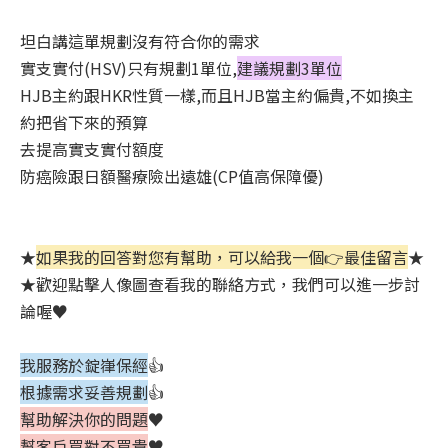
坦白講這單規劃沒有符合你的需求
實支實付(HSV)只有規劃1單位,
建議規劃3單位
HJB主約跟HKR性質一樣,而且HJB當主約偏貴,不如換主
約把省下來的預算
去提高實支實付額度
防癌險跟日額醫療險出遠雄(CP值高保障優)
★
如果我的回答對您有幫助，可以給我一個👉最佳留言
★
★歡迎點擊人像圖查看我的聯絡方式，我們可以進一步討
論喔♥️
我服務於錠嵂保經
👍
根據需求妥善規劃
👍
幫助解決你的問題
♥️
幫客戶買對不買貴
♥️