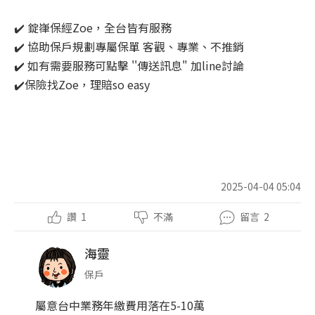
✔️ 錠嵂保經Zoe，全台皆有服務
✔️ 協助保戶規劃專屬保單 客觀、專業、不推銷
✔️ 如有需要服務可點擊 ''傳送訊息" 加line討論
✔️保險找Zoe，理賠so easy
2025-04-04 05:04
讚
1
不滿
留言
2
海靈
保戶
屬意台中業務年繳費用落在5-10萬