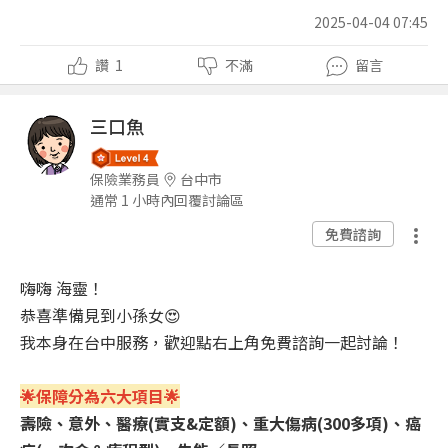
2025-04-04 07:45
讚
1
不滿
留言
三口魚
保險業務員
台中市
通常 1 小時內回覆討論區
免費諮詢
嗨嗨 海靈！
恭喜準備見到小孫女😍
我本身在台中服務，歡迎點右上角免費諮詢一起討論！
🌟保障分為六大項目🌟
壽險、意外、醫療(實支&定額)、重大傷病(300多項)、癌