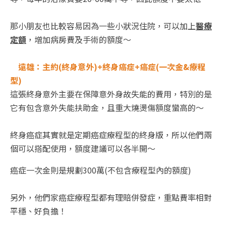
那小朋友也比較容易因為一些小狀況住院，可以加上
醫療
定額
，增加病房費及手術的額度～
🐻
遠雄：主約(終身意外)+終身癌症+癌症(一次金&療程
型)
這張終身意外主要在保障意外身故失能的費用，特別的是
它有包含意外失能扶助金，且重大燒燙傷額度蠻高的～
終身癌症其實就是定期癌症療程型的終身版，所以他們兩
個可以搭配使用，額度建議可以各半開～
癌症一次金則是規劃300萬(不包含療程型內的額度)
另外，他們家癌症療程型都有理賠併發症，重點費率相對
平穩、好負擔！