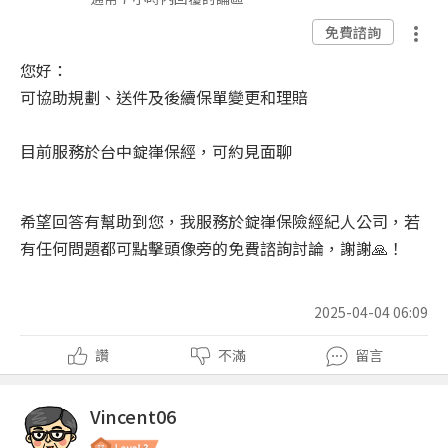
免費諮詢
您好：
可協助規劃、送件及後續保單變更和理賠
目前服務於台中錠嵂保經，可約見面聊
希
望回答有幫助到您，我服務於錠嵂保險經紀人公司，若
有任何問題都可點擊頭像旁的免費諮詢討論，謝謝
🙏
！
2025-04-04 06:09
讚
不滿
留言
Vincent06