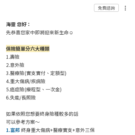
免費諮詢
海靈 您好：
先恭喜您家中即將迎來新生命☺️
保險簡單分六大種類
1.壽險
2.意外險
3.醫療險(實支實付、定額型)
4.重大傷病/疾病險
5.癌症險(療程型、一次金)
6.失能/長照險
如果依照您想要終身險種較多的話
可以參考方案～
1.富邦
終身重大傷病+醫療實支+意外三保