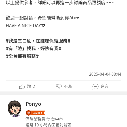
以上提供參考，詳細可以再進一步討論商品跟額度～～
歡迎一起討論，希望能幫助到你🫶🐟
HAVE A NICE DAY💖
❣️我是三口魚，在錠嵂保經服務❣️
❣️有「險」找我，好險有我❣️
❣️全台都有服務❣️
2025-04-04 08:44
讚
2
不滿
留言
Ponyo
保險業務員
台中市
通常 19 小時內回覆討論區