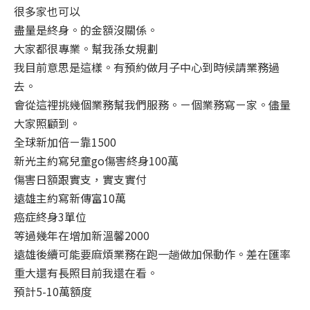
很多家也可以
盡量是終身。的金額沒關係。
大家都很專業。幫我孫女規劃
我目前意思是這樣。有預約做月子中心到時候請業務過
去。
會從這裡挑幾個業務幫我們服務。ㄧ個業務寫ㄧ家。儘量
大家照顧到。
全球新加倍ㄧ靠1500
新光主約寫兒童go傷害終身100萬
傷害日額跟實支，實支實付
遠雄主約寫新傳富10萬
癌症終身3單位
等過幾年在增加新溫馨2000
遠雄後續可能要麻煩業務在跑一趟做加保動作。差在匯率
重大還有長照目前我還在看。
預計5-10萬額度