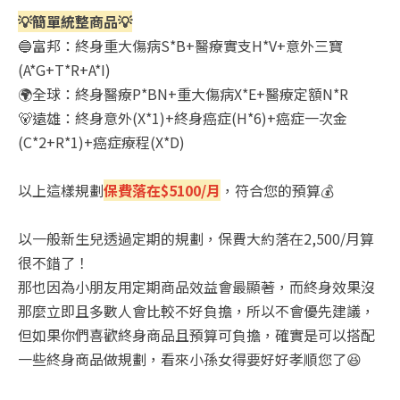
💡簡單統整商品💡
🔵富邦：終身重大傷病S*B+醫療實支H*V+意外三寶
(A*G+T*R+A*I)
🌍全球：終身醫療P*BN+重大傷病X*E+醫療定額N*R
🐻遠雄：終身意外(X*1)+終身癌症(H*6)+癌症一次金
(C*2+R*1)+癌症療程(X*D)
以上這樣規劃
保費落在$5100/月
，符合您的預算💰
以一般新生兒透過定期的規劃，保費大約落在2,500/月算
很不錯了！
那也因為小朋友用定期商品效益會最顯著，而終身效果沒
那麼立即且多數人會比較不好負擔，所以不會優先建議，
但如果你們喜歡終身商品且預算可負擔，確實是可以搭配
一些終身商品做規劃，看來小孫女得要好好孝順您了😆