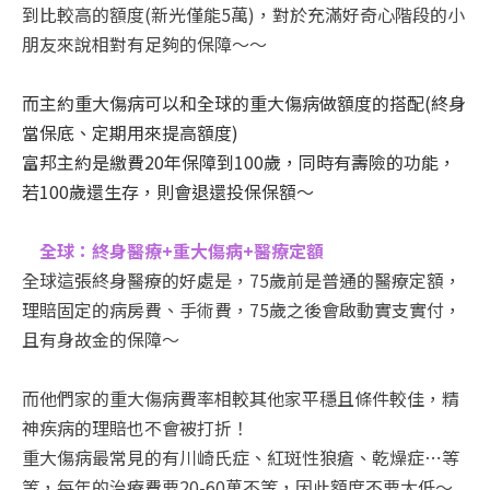
到比較高的額度(新光僅能5萬)，
對於充滿好奇心階段的小
朋友來說相對有足夠的保障
～～
而主約重大傷病可以和全球的重大傷病做額度的搭配(終身
當保底、定期用來提高額度)
富邦主約是繳費20年保障到100歲，同時有壽險的功能，
若100歲還生存，則會退還投保保額～
🌏
全球：終身醫療+重大傷病+醫療定額
全球這張終身醫療的好處是，75歲前是普通的醫療定額，
理賠固定的病房費、手術費，75歲之後會啟動實支實付，
且有身故金的保障～
而他們家的重大傷病費率相較其他家平穩且條件較佳，精
神疾病的理賠也不會被打折！
重大傷病最常見的有川崎氏症、紅斑性狼瘡、乾燥症⋯等
等，每年的治療費要20-60萬不等，因此額度不要太低～