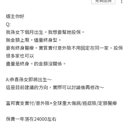
免費諮詢
版主你好
Q:
我孫女下個月出生。我想要幫她投保。
無金額上限。儘量終身型。
要有終身醫療。實質實付意外險不用固定在同一家，投保
很多家也可以
盡量是終身。的金額沒關係。
A:恭喜孫女即將出生～
這是目前建議的方向，實際可以討論後再修改～
富邦實支實付/意外險+全球重大傷病/癌症險/定額醫療
保費一年落在24000左右