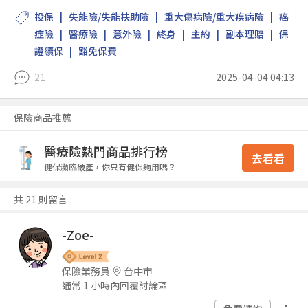
投保
失能險/失能扶助險
重大傷病險/重大疾病險
癌
症險
醫療險
意外險
終身
主約
副本理賠
保
證續保
豁免保費
21
2025-04-04 04:13
保險商品推薦
醫療險熱門商品排行榜
去看看
健保瀕臨破產，你只有健保夠用嗎？
共 21 則留言
-Zoe-
保險業務員
台中市
通常 1 小時內回覆討論區