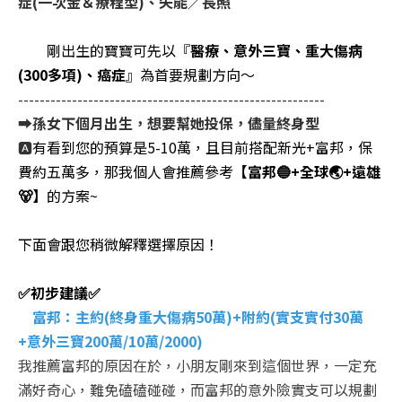
症(一次金＆療程型)、失能／長照
👶🏻
剛出生的寶寶可先以『
醫療、意外三寶、重大傷病
(300多項)、癌症
』為首要規劃方向～
---------------------------------------------------------
➡️孫女下個月出生，想要幫她投保，儘量終身型
🅰️
有看到您的預算是5-10萬，且目前搭配新光+富邦，保
費約五萬多，那我個人會推薦參考
【富邦🔵+全球🌏+遠雄
🐻】
的方案~
下面會跟您稍微解釋選擇原因！
✅初步建議✅
🔵
富邦：主約(終身重大傷病50萬)+附約(實支實付30萬
+意外三寶200萬/10萬/2000)
我推薦富邦的原因在於，小朋友剛來到這個世界，一定充
滿好奇心，難免磕磕碰碰，而富邦的
意外險實支可以規劃