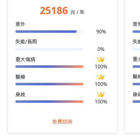
25186
元 / 年
意外
意
90%
失能/長照
失
0%
重
重大傷病
100%
醫
醫療
100%
身故
身
100%
免費諮詢