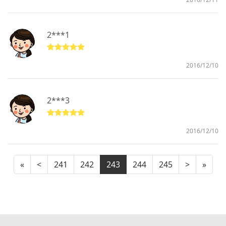
2***1
2016/12/10
2***3
2016/12/10
«
<
241
242
243
244
245
>
»