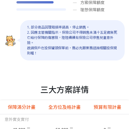
方案保障額度
理想保障額度
1. 部分商品因理賠損率過高，停止銷售。
2. 因應主管機關指示，保險公司不得銷售未滿十五足歲無死
亡給付保障的傷害險，陸陸續續有保險公司停售兒童意外
險。
故請保戶在投保罐頭保單前，務必先跟業務諮詢相關投保規
則喔！
三大方案詳情
保障滿分計畫
全方位及格計畫
預算有限計畫
意外實支實付