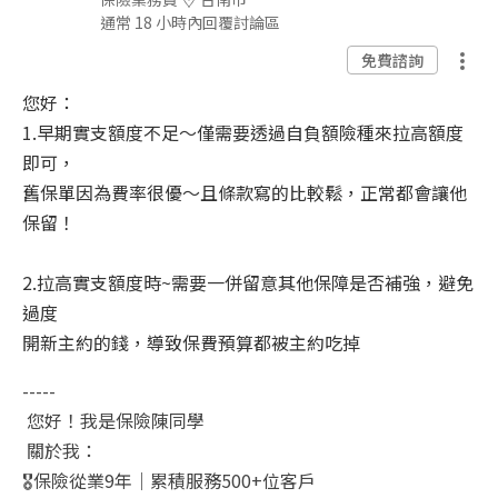
通常 18 小時內回覆討論區
免費諮詢
您好：
1.早期實支額度不足～僅需要透過自負額險種來拉高額度
即可，
舊保單因為費率很優～且條款寫的比較鬆，正常都會讓他
保留！
2.拉高實支額度時~需要一併留意其他保障是否補強，避免
過度
開新主約的錢，導致保費預算都被主約吃掉
-----
您好！我是保險陳同學
關於我：
🎖️
保險從業
9
年｜累積服務
500+
位客戶