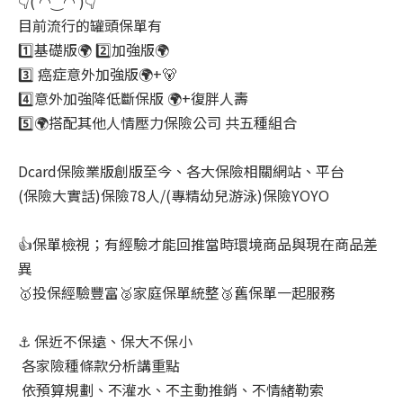
👇( ◠‿◠ )👇
目前流行的罐頭保單有
1️⃣基礎版🌍 2️⃣加強版🌍
3️⃣ 癌症意外加強版🌍+🐻
4️⃣意外加強降低斷保版 🌍+復胖人壽
5️⃣🌍搭配其他人情壓力保險公司 共五種組合
Dcard保險業版創版至今、各大保險相關網站、平台
(保險大實話)保險78人/(專精幼兒游泳)保險YOYO
👍保單檢視；有經驗才能回推當時環境商品與現在商品差
異
🥇投保經驗豐富🥈家庭保單統整🥉舊保單一起服務
⚓ 保近不保遠、保大不保小
各家險種條款分析講重點
依預算規劃、不灌水、不主動推銷、不情緒勒索