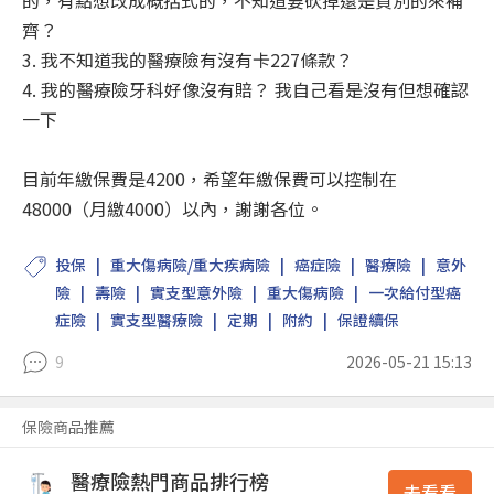
的，有點想改成概括式的，不知道要砍掉還是買別的來補
齊？
3. 我不知道我的醫療險有沒有卡227條款？
4. 我的醫療險牙科好像沒有賠？ 我自己看是沒有但想確認
一下
目前年繳保費是4200，希望年繳保費可以控制在
48000（月繳4000）以內，謝謝各位。
投保
重大傷病險/重大疾病險
癌症險
醫療險
意外
險
壽險
實支型意外險
重大傷病險
一次給付型癌
症險
實支型醫療險
定期
附約
保證續保
9
2026-05-21 15:13
保險商品推薦
醫療險熱門商品排行榜
去看看