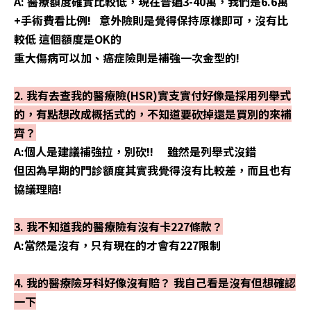
A: 醫療額度確實比較低，現在普遍3-40萬，我們是6.6萬
+手術費看比例! 意外險則是覺得保持原樣即可，沒有比
較低 這個額度是OK的
重大傷病可以加、癌症險則是補強一次金型的!
2. 我有去查我的醫療險(HSR)實支實付好像是採用列舉式
的，有點想改成概括式的，不知道要砍掉還是買別的來補
齊？
A:個人是建議補強拉，別砍!! 雖然是列舉式沒錯
但因為早期的門診額度其實我覺得沒有比較差，而且也有
協議理賠!
3. 我不知道我的醫療險有沒有卡227條款？
A:當然是沒有，只有現在的才會有227限制
4. 我的醫療險牙科好像沒有賠？ 我自己看是沒有但想確認
一下