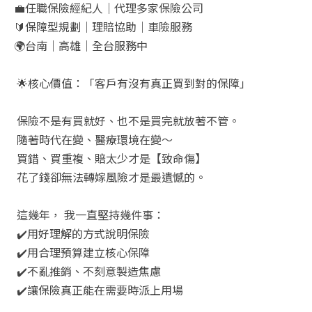
💼
任職保險經紀人｜代理多家保險公司
🔰
保障型規劃｜理賠協助｜車險服務
🌍
台南｜高雄｜全台服務中
🌟
核心價值：「客戶有沒有真正買到對的保障」
保險不是有買就好、也不是買完就放著不管。
隨著時代在變、醫療環境在變～
買錯、買重複、賠太少才是【致命傷】
花了錢卻無法轉嫁風險才是最遺憾的。
這幾年，
我一直堅持幾件事：
✔️
用好理解的方式說明保險
✔️
用合理預算建立核心保障
✔️
不亂推銷、不刻意製造焦慮
✔️
讓保險真正能在需要時派上用場