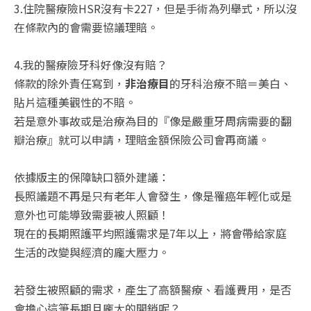
3.住院醫療險HSR沒有卡227，但是手術為列舉式，所以沒
在條款內的會需要協議理賠。
4.我的醫療險牙科好像沒有賠？
條款的除外責任寫到，
非治療目
的牙科治療不賠＝美白、
貼片這種美觀性的不賠。
若是意外事故或是治療為目的『像是嚴重牙周病需要的翻
瓣治療』就可以申請，理賠金額保險公司會再商議。
依據版主的保障缺口額外建議：
長照議題不再是只有老年人會發生，像是罹癌年輕化或是
意外也可能導致需要被人照顧！
現在的長期照護平均照護需求是7年以上，將會帶給家庭
生活的改變與經濟的龐大壓力。
若發生被照顧的需求，產生了高額醫療、看護費用，是否
會擔心這筆長期且龐大的開銷呢？