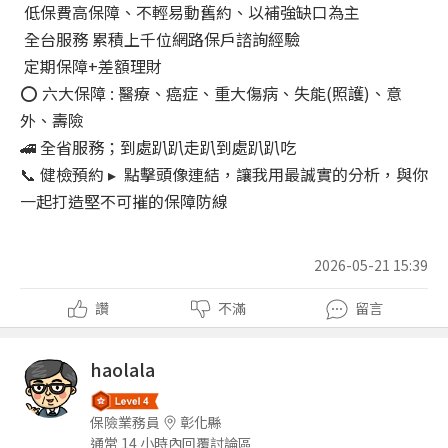
低保費高保障、不輕易動舊約、以補強缺口為主
全台服務 累積上千位網路保戶諮詢經驗
定期保障+差額理財
⭕ 六大保障 : 醫療、癌症、重大傷病、失能(照護)、意
外、壽險
🚄 全省服務；到處趴趴走趴到處趴趴吃
📞 健檢預約 ▸ 點擊頭像連結，讓我用最誠實的分析，與你
一起打造堅不可摧的保障防線
2026-05-21 15:39
讚
不滿
留言
haolala
保險業務員
彰化縣
通常 14 小時內回覆討論區