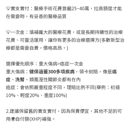
💡實支實付：醫療手術花費普遍25~40萬，拉高額度才能
在需要時，有妥善的醫療品質
💡一次金：填補龐大的醫療花費，或是長期持續性的治療
花費、可靈活運用，讓你有更多的治療選擇方(多數新型治
療都是需要自費，價格高昂。)
選擇優先順序：重大傷病>癌症一次金
重大傷病：
健保涵蓋300多項疾病
，領卡就賠，像是
癌
症
、
洗腎
、類風溼性關節炎都有在內
癌症：會依照嚴重程度不同，理賠比例不同(舉例：初級
10%、輕度20%、重度100%)
2.建議保留舊的實支實付，因為保費便宜，其他不足的可
用🌍自付額(XHP)補強。