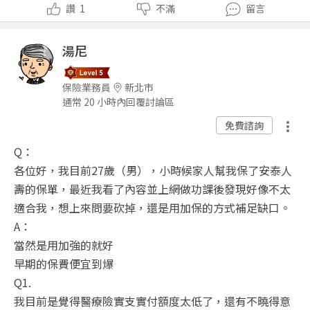
讚
1
不滿
留言
湯尼
保險業務員
新北市
通常 20 小時內回覆討論區
免費諮詢
Q：
各位好，我目前27歲（男），小時候家人幫我保了安泰人
壽的保單，最近我看了內容並上網做功課後發現好像不太
適合我，想上來問要砍掉，還是用加保的方式補足缺口。
A：
當然是用加強的就好
早期的保費便宜到爆
Q1.
我目前是覺得醫療險實支實付額度太低了，還有不曉得意