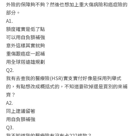
外險的保障夠不夠？然後也想加上重大傷病險和癌症險的
部分。
A1.
額度確實是低了點
可以用自負額補強
意外這樣其實就夠
重傷跟癌症一起補
用全球搭遠雄規劃
Q2.
我有去查我的醫療險(HSR)實支實付好像是採用列舉式
的，有點想改成概括式的，不知道要砍掉還是買別的來補
齊？
A2.
同上建議留著
用自負額補強
Q3.
我不知道我的醫療險有沒有卡227條款？