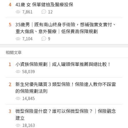
4
41歲 女 保單健檢及醫療投保
7,861
12
5
35歲男｜既有南山終身手術險，想補強實支實付、
重大傷病、意外醫療｜低保費高保障規劃
7,104
9
相關文章
1
小資族保險規劃｜成人罐頭保單推薦與總比較！
58,039
2
新生兒優先購買３類型保險！保險達人教你不踩雷
的保險規劃法則
14,845
3
微型保險是什麼？誰可以保微型保險？｜保險觀念
建立
18,163