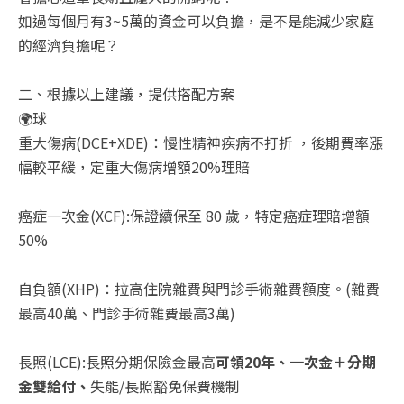
如過每個月有3~5萬的資金可以負擔，是不是能減少家庭
的經濟負擔呢？
二、根據以上建議，提供搭配方案
🌍球
重大傷病(DCE+XDE)：慢性精神疾病不打折 ，後期費率漲
幅較平緩，定重大傷病增額20%理賠
癌症一次金(XCF):保證續保至 80 歲，特定癌症理賠增額
50%
自負額(XHP)：拉高住院雜費與門診手術雜費額度。(雜費
最高40萬、門診手術雜費最高3萬)
長照(LCE):長照分期保險金最高
可領20年、一次金＋分期
金雙給付、
失能/長照豁免保費機制