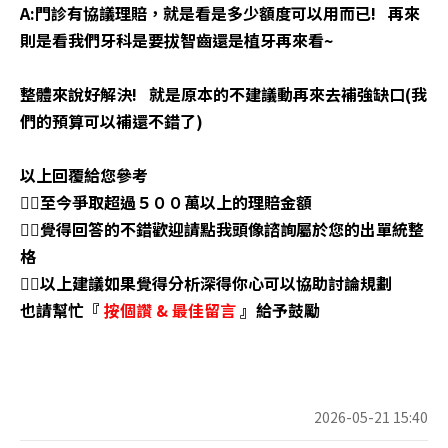
A:門診有協議理賠，就是看是多少額度可以用而已! 再來
則是看我們牙科是要拔智齒還是植牙再來看~
整體來說好解決! 就是原本的不建議動再來去補強缺口(我
們的預算可以補還不錯了)
以上回覆給您參考
👉🏼至今爭取超過５００萬以上的理
賠金額
👉🏼覺得回答的不錯歡迎請點我頭像諮詢屬於您的出單統整
格
👉🏼以上建議如果覺得分析深得你心可以協助討論規劃
也請幫忙『
按個讚
&
最佳留言
』給予鼓勵
2026-05-21 15:40