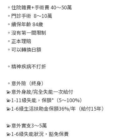
。住院雜費+手術費 40～50萬
。門診手術 8～10萬
。續保年齡 84歲
。沒有第一間限制
。正本理賠
。可以轉換日額
。精神疾病不打折
。意外險（終身）
💫意外身故/完全失能一次給付
💫1-11級失能，保額*（5～100%）
💫1-6級生活扶助金保額36%/年（給付15年）
💫意外實支3～5萬
💫1-6級失能狀況，豁免保費