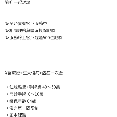
歡迎一起討論
💫全台皆有客戶服務中
💫相關理賠與體況投保經驗
💫服務線上客戶超過500位經驗
¥醫療險+重大傷病+癌症一次金
。住院雜費+手術費 40～50萬
。門診手術 8～10萬
。續保年齡 84歲
。沒有第一間限制
。正本理賠