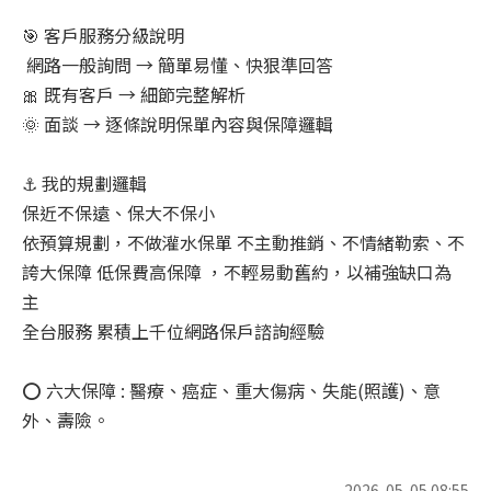
🎯 客戶服務分級說明
網路一般詢問 → 簡單易懂、快狠準回答
🎀 既有客戶 → 細節完整解析
🌞 面談 → 逐條說明保單內容與保障邏輯
⚓ 我的規劃邏輯
保近不保遠、保大不保小
依預算規劃，不做灌水保單 不主動推銷、不情緒勒索、不
誇大保障 低保費高保障 ，不輕易動舊約，以補強缺口為
主
全台服務 累積上千位網路保戶諮詢經驗
⭕ 六大保障 : 醫療、癌症、重大傷病、失能(照護)、意
外、壽險。
2026-05-05 08:55