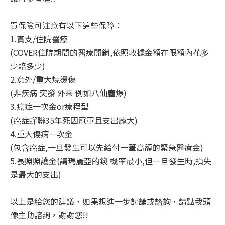
買保險可注意有以下這些保障：
1.實支/住院醫療
(COVER住院期間的醫療開銷,依照收據金額在限額內花多
少賠多少)
2.意外/重大燒燙傷
(非疾病 突發 外來 例如八仙塵爆)
3.癌症一次金or療程型
(癌症蟬聯35年死因冠軍且支出龐大)
4.重大傷病一次金
(包含癌症,一旦發生可以先給付一筆高額的緊急醫療金)
5.長照照護金(請瑪麗亞的錢 機率最小,但一旦發生時,損失
是最大的支出)
以上是給您的建議，如果想進一步討論或諮詢，請點我頭
像主動諮詢，謝謝您!!