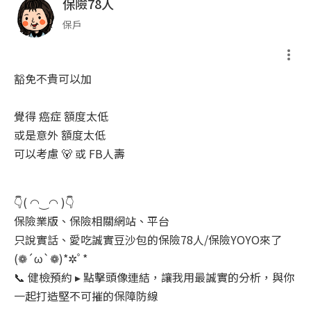
保險78人
保戶
豁免不貴可以加
覺得 癌症 額度太低
或是意外 額度太低
可以考慮 🐻 或 FB人壽
👇( ◠‿◠ )👇
保險業版、保險相關網站、平台
只說實話、愛吃誠實豆沙包的保險78人/保險YOYO來了
(❁´ω`❁)*✲ﾟ*
📞 健檢預約 ▸ 點擊頭像連結，讓我用最誠實的分析，與你
一起打造堅不可摧的保障防線