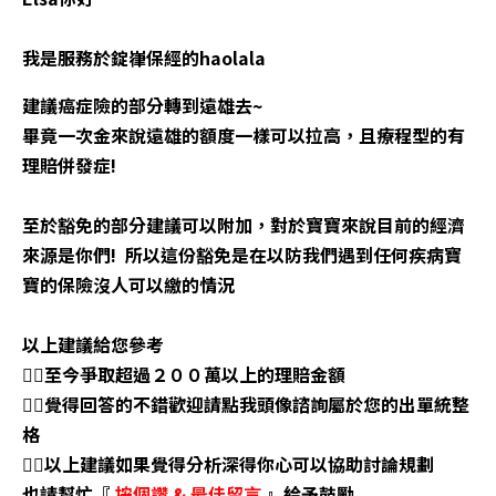
我是服務於錠嵂保經的haolala
建議癌症險的部分轉到遠雄去~
畢竟一次金來說遠雄的額度一樣可以拉高，且療程型的有
理賠併發症!
至於豁免的部分建議可以附加，對於寶寶來說目前的經濟
來源是你們! 所以這份豁免是在以防我們遇到任何疾病寶
寶的保險沒人可以繳的情況
以上建議給您參考
👉🏼至今爭取超過２００萬以上的理賠金額
👉🏼覺得回答的不錯歡迎請點我頭像諮詢屬於您的出單統整
格
👉🏼以上建議如果覺得分析深得你心可以協助討論規劃
也請幫忙『
按個讚
&
最佳留言
』給予鼓勵