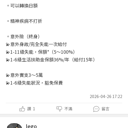
。可以轉換日額
。精神疾病不打折
。意外險（終身）
💫意外身故/完全失能一次給付
💫1-11級失能，保額*（5～100%）
💫1-6級生活扶助金保額36%/年（給付15年）
💫意外實支3～5萬
💫1-6級失能狀況，豁免保費
2026-04-26 17:22
讚
1
不滿
留言
lego