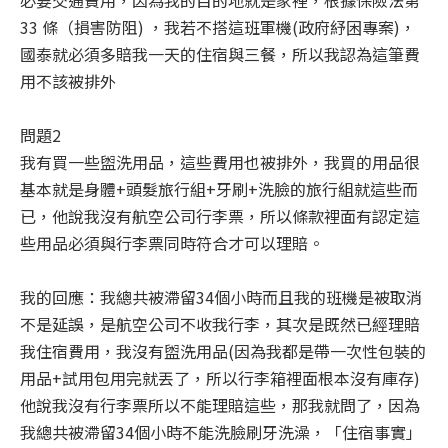
必要交通費用，因為我的目的地就是家裡，根據保險法第
33 條（損害防阻) ，我若不搭這班軍機(政府紓困專案)，
國泰就必須多賠我一天的住宿與三餐，所以我認為這筆費
用不該被排外
問題2
我有買一些盥洗用品，這些費用也被排外，我買的用品很
基本就是身體+頭髮旅行組+牙刷+洗臉的旅行組就這些而
已，他說我沒有航空公司行李票，所以條款裡面有認定這
些用品必須與行李票同時符合才可以理賠。
我的回應：我總共被滯留34個小時而且我的班機是被取消
不是延誤，是航空公司不收我行李，其次是既然已經理賠
我住宿費用，我沒有盥洗用品(因為我都是帶一次性包裝的
用品+試用包用完就丟了，所以行李箱裡面根本沒有庫存)
他說我沒有行李票所以不能理賠這些，那我就問了，因為
我總共被滯留34個小時不能洗臉刷牙洗澡，「住宿事實」