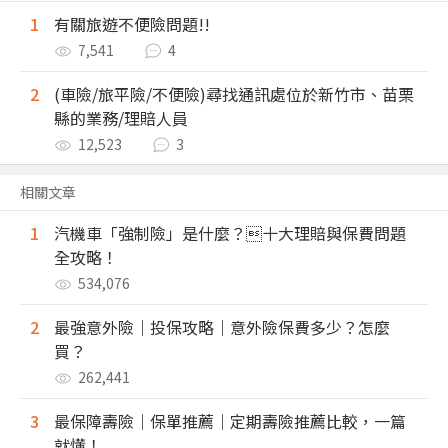
1
有關旅遊不便險問題!!
7,541
4
2
(車險/旅平險/不便險)尋找通訊處位於新竹市、苗栗
縣的業務/理賠人員
12,523
3
相關文章
1
汽機車「強制險」是什麼？十大理賠與保費問題
全攻略！
534,076
2
最強意外險｜投保攻略｜意外險保費多少？怎麼
買？
262,441
3
最保障壽險｜保單推薦｜定期壽險推薦比較，一篇
就懂！