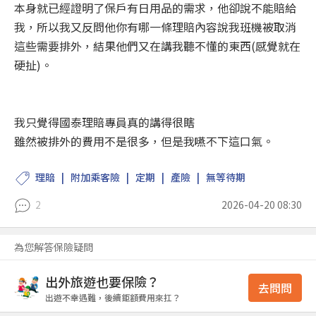
本身就已經證明了保戶有日用品的需求，他卻說不能賠給
我，所以我又反問他你有哪一條理賠內容說我班機被取消
這些需要排外，結果他們又在講我聽不懂的東西(感覺就在
硬扯)。
我只覺得國泰理賠專員真的講得很瞎
雖然被排外的費用不是很多，但是我嚥不下這口氣。
理賠
附加乘客險
定期
產險
無等待期
2
2026-04-20 08:30
為您解答保險疑問
出外旅遊也要保險？
去問問
出遊不幸遇難，後續鉅額費用來扛？