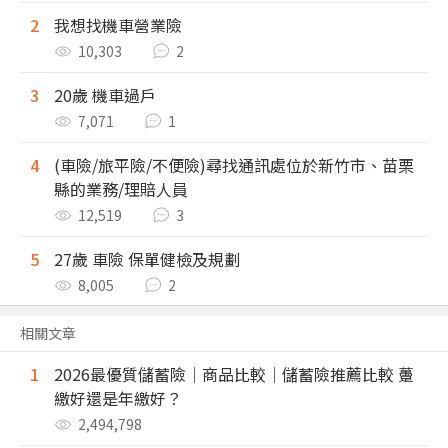
2
我想找機車營業險
10,303
2
3
20歲 機車過戶
7,071
1
4
(車險/旅平險/不便險)尋找通訊處位於新竹市、苗栗
縣的業務/理賠人員
12,519
3
5
27歲 車險 保單健檢及規劃
8,005
2
相關文章
1
2026最優質儲蓄險｜商品比較｜儲蓄險推薦比較 躉
繳好還是年繳好？
2,494,798