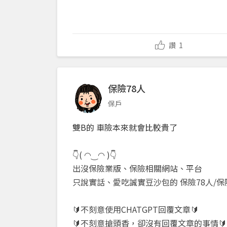
讚
1
保險78人
保戶
雙B的 車險本來就會比較貴了
👇( ◠‿◠ )👇
出沒保險業版、保險相關網站、平台
只說實話、愛吃誠實豆沙包的 保險78人/保
🔰不刻意使用CHATGPT回覆文章🔰
🔰不刻意搶頭香，卻沒有回覆文章的事情