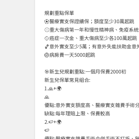
規劃重點保單
⚽醫療實支保證續保；額度至少30萬起跳
⚾重大傷病第一年和慢性精神病、免疫系統
🥎癌症一次金、重大傷病至少各100萬起跳
🏀意外實支至少5萬；有意外失能扶助金意
🏐病房費一天5000起跳
🎯新生兒規劃重點:一個月保費2000初
新生兒保單常見組合:
1.🙏+🌍
🙏
優點:意外實支額度高、醫療實支雜費手術
缺點:每年理賠上限、保費較高
2.🍉+🌍
🍉
優點:醫療實支雜費手術合併手術不打折、無