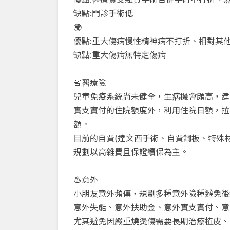
缺點:門診手術低
🌍
優點:重大傷病慢性精神病不打折、相對其
缺點:重大傷病無特定傷病
🚨醫療險
兒童免疫系統尚未健全，生病機會頗高，建
實支實付的住院額度外，利用住院日額，拉
額。
目前的自費(達文西手術、自費鋼板、特殊
規劃以高雜費且保證續保為主。
♨️意外
小朋友意外頻傳，規劃多種意外險種避免後
意外失能、意外扶助金、意外實支實付、意
尤其避免因嚴重燒燙傷需要長期治療植皮、除