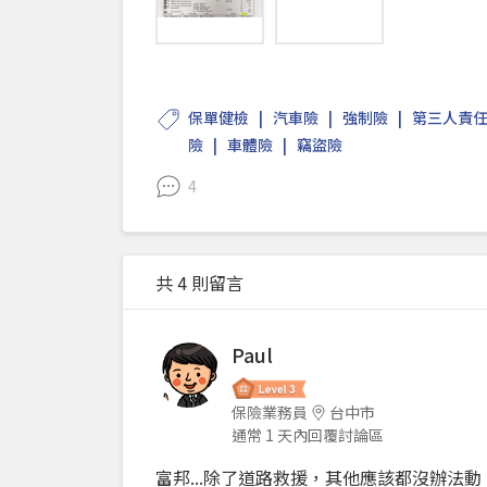
保單健檢
汽車險
強制險
第三人責
險
車體險
竊盜險
4
共 4 則留言
Paul
保險業務員
台中市
通常 1 天內回覆討論區
富邦...除了道路救援，其他應該都沒辦法動