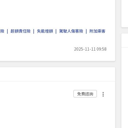
任險
超額責任險
失能增額
駕駛人傷害險
附加乘客
2025-11-11 09:58
免費諮詢