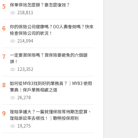
5
保單停效怎麼辦？要怎麼復效？
218,811
6
你的保險公司健康嗎？OO人壽會倒嗎？快來
檢查保險公司的狀況！
214,094
7
一定要買保險嗎？買保險要避免的六個錯
誤！
123,352
8
如何從MY83找到好的業務員？｜MY83 使用
寶典｜保戶業務相處之道
26,278
9
理賠爭議大？一篇就懂保險等待期怎麼算、
理賠訴訟率去哪找！｜聰明投保原則
19,275