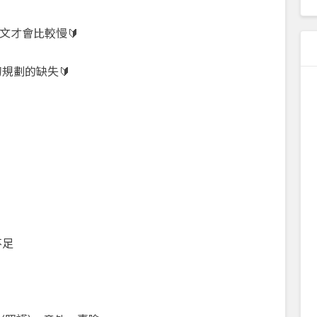
文才會比較慢🔰
規劃的缺失🔰
不足