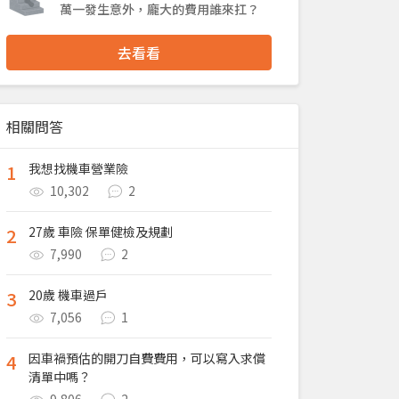
萬一發生意外，龐大的費用誰來扛？
去看看
相關問答
1
我想找機車營業險
10,302
2
2
27歲 車險 保單健檢及規劃
7,990
2
3
20歲 機車過戶
7,056
1
4
因車禍預估的開刀自費費用，可以寫入求償
清單中嗎？