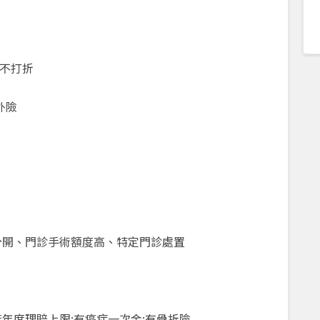
不打折
外險
分開、門診手術額度高、特定門診處置
年度理賠上限;有癌症一次金;有骨折險