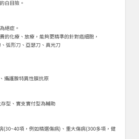
的白目險。
為絕症。
費的化療、放療，能夠更精準的針對癌細胞，
刀、弧形刀、亞瑟刀、真光刀
 、攝護腺特異性膜抗原
生存型、實支實付型為輔助
30~40項，例如精選傷病)、重大傷病(300多項，健