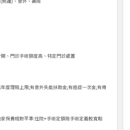
能(照護)、意外、壽險
分開、門診手術額度高、特定門診處置
年度理賠上限;有意外失能扶助金;有癌症一次金;有骨
他家保費相對平準:住院+手術定額險手術定義較寬鬆