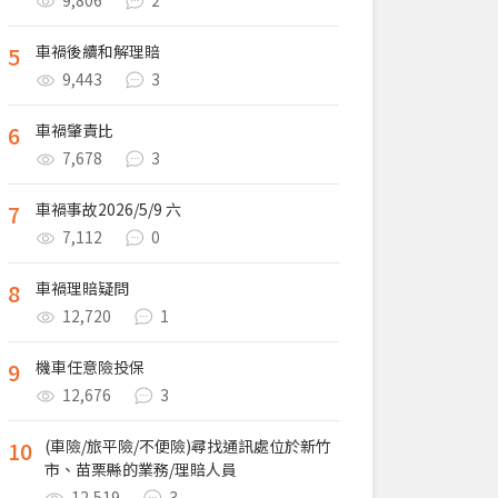
9,806
2
5
車禍後續和解理賠
9,443
3
6
車禍肇責比
7,678
3
7
車禍事故2026/5/9 六
7,112
0
8
車禍理賠疑問
12,720
1
9
機車任意險投保
12,676
3
10
(車險/旅平險/不便險)尋找通訊處位於新竹
市、苗栗縣的業務/理賠人員
12,519
3