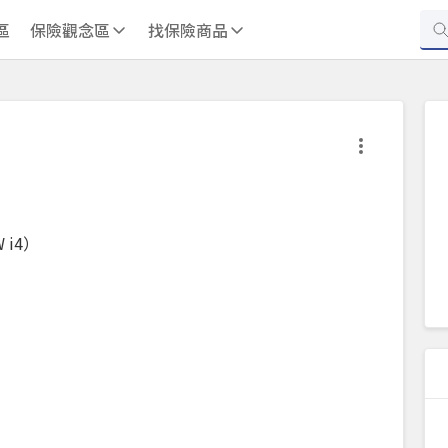
區
保險觀念區
找保險商品
i4）