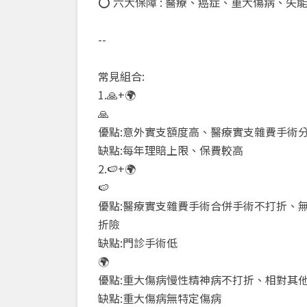
⭕ 六大保障 : 醫療、癌症、重大傷病、失
--
常見組合:
1.🙏+🌍
🙏
優點:意外實支額度高、醫療實支雜費手術
缺點:每年理賠上限、保費較高
2.🍉+🌍
🍉
優點:醫療實支雜費手術合併手術不打折、無
折險
缺點:門診手術低
🌍
優點:重大傷病慢性精神病不打折、相對其
缺點:重大傷病無特定傷病