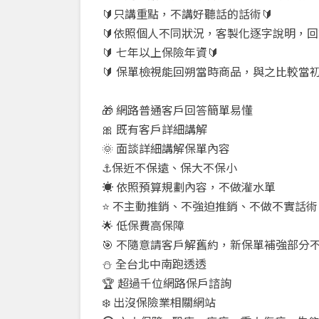
🔰只講重點，不講好聽話的話術🔰
🔰依照個人不同狀況，客製化逐字說明，回
🔰 七年以上保險年資🔰
🔰 保單檢視能回朔當時商品，與之比較當初
🎁 網路普通客戶回答簡單易懂
🎀 既有客戶詳細講解
🌞 面談詳細講解保單內容
⚓保近不保遠、保大不保小
☀️ 依照預算規劃內容，不做灌水單
⭐ 不主動推銷、不強迫推銷、不做不實話術
🌟 低保費高保障
🎯 不隨意請客戶解舊約，新保單補強部分
⛄ 全台北中南跑透透
🏆 超過千位網路保戶諮詢
❄️ 出沒保險業相關網站