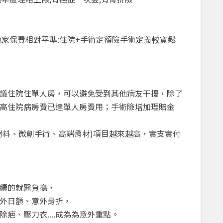
他家保費相對平準:住院+手術定額險手術定義較寬鬆
議住院住單人房，可以避免受到其他病友干擾，除了
高住院病房費已達單人房費用；手術險增加理賠金
材料、微創手術、高端骨材)項目越來越高，實支實付
續的就醫負擔，
外日額、意外骨折，
疤、壓力衣....成為為意外重點。