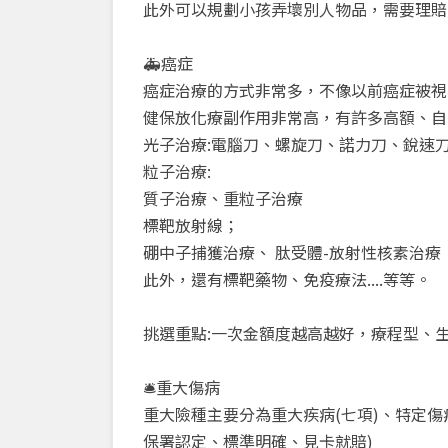
此外可以規劃小孩弄壞別人物品，需要理賠
🚑癌症
癌症治療的方式非常多，不像以前癌症被視
健保放化療副作用非常高，有許多高額、自
光子治療:電腦刀、螺旋刀、諾力刀、銳速
粒子治療:
質子治療、重粒子治療
標靶放射線；
硼中子捕獲治療、 肽受體-放射性核素治療
此外，還有標靶藥物、免疫療法....等等。
挑選重點:一次金額度越高越好，療程型、
🛎️重大傷病
重大險種主要分為重大疾病(七項)、特定傷病(
保署認定、標準明確、見卡就賠)