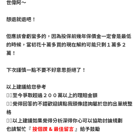
世偉阿～
想退就退吧！
但應該會虧蠻多的，因為投保前幾年保價金一定會是最低
的時候，當初花十萬多買的現在解約可能只剩１萬多２
萬！
下次謹慎一點不要不好意思拒絕了！
以上建議給您參考
👉🏼至今爭取超過２００萬以上的理賠金額
👉🏼覺得回答的不錯歡迎請點我頭像諮詢屬於您的出單統整
格
👉🏼以上建議如果覺得分析深得你心可以協助討論規劃
也請幫忙『
按個讚
&
最佳留言
』給予鼓勵