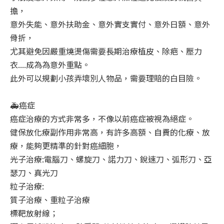
擔，
意外失能、意外扶助金、意外實支實付、意外日額、意外
骨折，
尤其避免因嚴重燒燙傷需要長期治療植皮、除疤、壓力
衣....成為為意外重點。
此外可以規劃小孩弄壞別人物品，需要理賠的白目險。
🚑
癌症
癌症治療的方式非常多，不像以前癌症被視為絕症。
健保放化療副作用非常高，有許多高額、自費的化療、放
療，能夠更精準的針對癌細胞，
光子治療:電腦刀、螺旋刀、諾力刀、銳速刀、弧形刀、亞
瑟刀、真光刀
粒子治療:
質子治療、重粒子治療
標靶放射線；