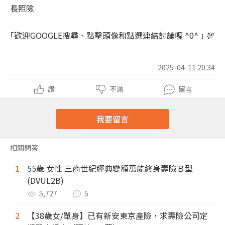
長照險
｢歡迎GOOGLE搜尋、點擊頭像和點選連結討論喔 ^0^ ｣
💯
2025-04-11 20:34
讚
不滿
留言
我要留言
相關問答
1
55歲 女性 三商世紀經典變額萬能終身壽險Ｂ型
(DVUL2B)
5,727
5
2
【38歲女/單身】已有新安東京產險，求壽險公司定