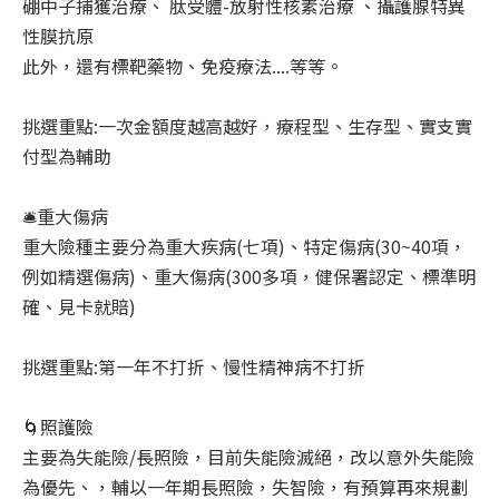
硼中子捕獲治療、 肽受體-放射性核素治療 、攝護腺特異
性膜抗原
此外，還有標靶藥物、免疫療法....等等。
挑選重點:一次金額度越高越好，療程型、生存型、實支實
付型為輔助
🛎️
重大傷病
重大險種主要分為重大疾病(七項)、特定傷病(30~40項，
例如精選傷病)、重大傷病(300多項，健保署認定、標準明
確、見卡就賠)
挑選重點:第一年不打折、慢性精神病不打折
🌀
照護險
主要為失能險/長照險，目前失能險滅絕，改以意外失能險
為優先、，輔以一年期長照險，失智險，有預算再來規劃