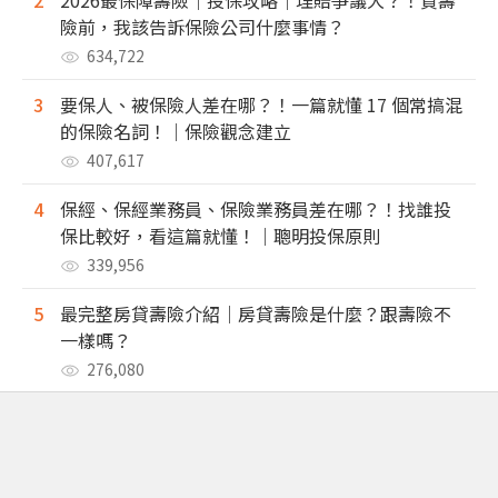
2
2026最保障壽險｜投保攻略｜理賠爭議大？！買壽
險前，我該告訴保險公司什麼事情？
634,722
3
要保人、被保險人差在哪？！一篇就懂 17 個常搞混
的保險名詞！｜保險觀念建立
407,617
4
保經、保經業務員、保險業務員差在哪？！找誰投
保比較好，看這篇就懂！｜聰明投保原則
339,956
5
最完整房貸壽險介紹｜房貸壽險是什麼？跟壽險不
一樣嗎？
276,080