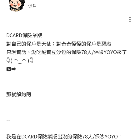
保戶
DCARD保險業版
對自己的保戶是天使；對奇奇怪怪的保戶是惡魔
只說實話、愛吃誠實豆沙包的保險78人/保險YOYO來了
👇
( ◠‿◠ )
👇
🅰️
➡️
那就解約阿
--
我是在DCARD保險業版出沒的保險78人/保險YOYO。