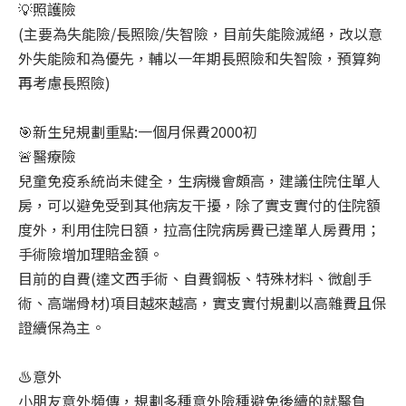
💡
照護險
(主要為失能險/長照險/失智險，目前失能險滅絕，改以意
外失能險和為優先，輔以一年期長照險和失智險，預算夠
再考慮長照險)
🎯
新生兒規劃重點:一個月保費2000初
🚨
醫療險
兒童免疫系統尚未健全，生病機會頗高，建議住院住單人
房，可以避免受到其他病友干擾，除了實支實付的住院額
度外，利用住院日額，拉高住院病房費已達單人房費用；
手術險增加理賠金額。
目前的自費(達文西手術、自費鋼板、特殊材料、微創手
術、高端骨材)項目越來越高，實支實付規劃以高雜費且保
證續保為主。
♨️
意外
小朋友意外頻傳，規劃多種意外險種避免後續的就醫負