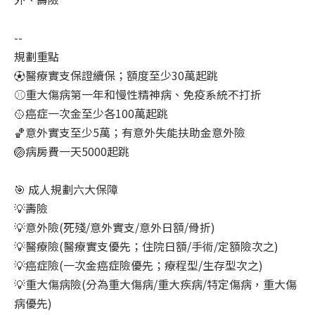
--
規劃重點
⚽
醫療實支保證續保；額度至少30萬起跳
⚾
重大傷病第一年和慢性精神病、免疫系統不打折
🥎
癌症一次金至少各100萬起跳
🏀
意外實支至少5萬；有意外失能扶助金意外險
🏐
病房費一天5000起跳
🎯
成人規劃六大保障
💡
壽險
💡
意外險(死殘/意外實支/意外日額/骨折)
💡
醫療險(醫療實支優先；住院日額/手術/定額險次之)
💡
癌症險(一次金癌症險優先；療程型/生存型次之)
💡
重大傷病險(分為重大傷病/重大疾病/特定傷病，重大傷
病優先)