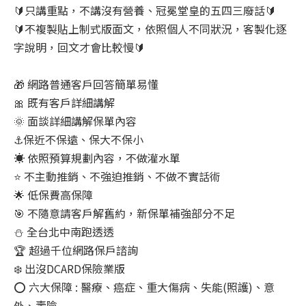
🔰
只講重點，不講沒有營養、冠冕堂皇的五四三廢話
🔰
🔰
不複製貼上制式版面文，依照個人不同狀況，客製化逐
字說明，回文才會比較慢
🔰
🎁
網路普通客戶回答簡單易懂
🎀
既有客戶詳細講解
🌞
面談詳細講解保單內容
⚓
保近不保遠、保大不保小
☀️
依照預算規劃內容，不做灌水單
⭐
不主動推銷、不強迫推銷、不做不實話術
🌟
低保費高保障
🎯
不隨意請客戶解舊約，新保單補強部分不足
⛄
全台北中南跑透透
🏆
超過千位網路保戶諮詢
❄️
出沒DCARD保險業版
⭕
六大保障 : 醫療、癌症、重大傷病、失能(照護)、意
外、壽險