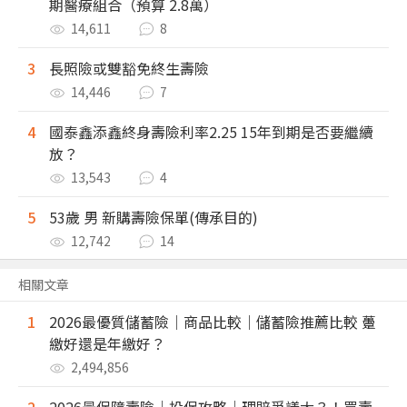
期醫療組合（預算 2.8萬）
14,611
8
3
長照險或雙豁免終生壽險
14,446
7
4
國泰鑫添鑫終身壽險利率2.25 15年到期是否要繼續
放？
13,543
4
5
53歲 男 新購壽險保單(傳承目的)
12,742
14
相關文章
1
2026最優質儲蓄險｜商品比較｜儲蓄險推薦比較 躉
繳好還是年繳好？
2,494,856