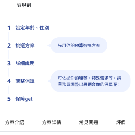
險規劃
1
設定年齡、性別
2
挑選方案
先用你的
預算
選擇方案
3
詳細說明
可依據你的
職等、特殊需求
等
，
請
4
調整保單
業務員調整出
最適合你
的保單喔！
5
保障get
方案介紹
方案詳情
常見問題
評價