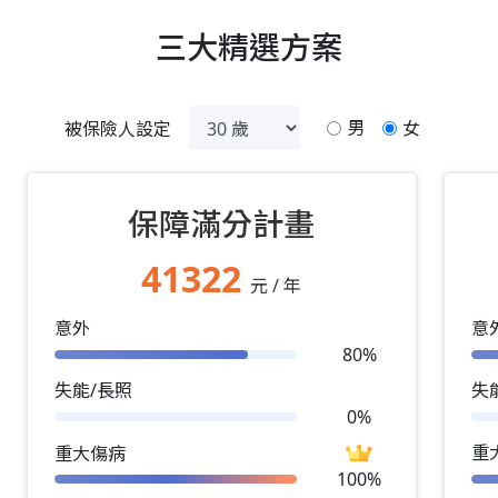
三大精選方案
男
女
被保險人設定
保障滿分計畫
41322
元 / 年
意外
意
80%
失能/長照
失
0%
重
重大傷病
100%