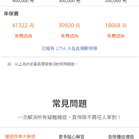
400,000 元
300,000 元
200,000 元
年保費
41322
30920
18668
元
元
元
免費諮詢
免費諮詢
免費諮詢
已經有 2754 人在此規劃保險
註：以上為判定最高理賠情況的保障額度。
常見問題
一次解決所有疑難雜症，買保險不再任人宰割！
罐頭保單大解惑
更多貼心解答
各險種這樣搭