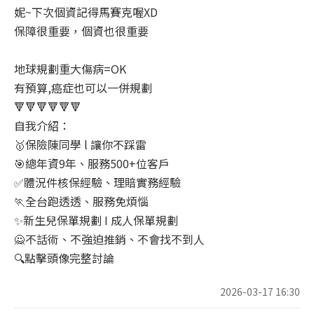
妮~下次個資記得馬賽克喔XD
保障很重要，個資也很重要
地球規劃重大傷病=OK
有預算,癌症也可以一併規劃
🔻🔻🔻🔻🔻🔻
自我介紹：
🥇保險陳同學 l 讓你不踩雷
🎯總年資9年、服務500+位客戶
✅體況件核保經驗、理賠實務經驗
🏃全台跑透透、服務免煩惱
✨新生兒保單規劃 I 成人保單規劃
🙅不話術、不強迫推銷、不會找不到人
🔍點擊頭像完整討論
2026-03-17 16:30