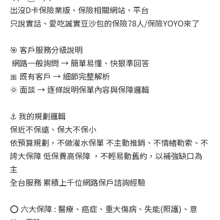
出沒D卡保險業版、保險相關網站、平台
只說實話、愛吃誠實豆沙包的保險78人/保險YOYO來了
🎯 客戶服務分級說明
網路一般詢問 → 簡單易懂、快狠準回答
🎀 既有客戶 → 細節完整解析
🌞 面談 → 逐條說明保單內容與保障邏輯
⚓ 我的規劃邏輯
保近不保遠、保大不保小
依預算規劃，不做灌水保單 不主動推銷、不情緒勒索、不
誇大保障 低保費高保障 ，不輕易動舊約，以補強缺口為
主
全台服務 累積上千位網路保戶諮詢經驗
⭕ 六大保障 : 醫療、癌症、重大傷病、失能(照護)、意