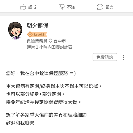
讚
2
不滿
留言
朝夕都保
保險業務員
台中市
通常 1 小時內回覆討論區
免費諮詢
您好，我在台中錠嵂保經服務 = )
重大傷病有定期/終身還本與不還本可以選擇。
也可以部分終身+部分定期，
避免年紀增長後定期保費變得太貴。
想了解各家重大傷病的差異和理賠細節
歡迎和我聯繫