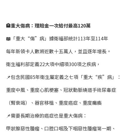
🏨重大傷病：理賠金一次給付最高120萬
📖
「重大“傷”病」據衛福部統計113年至114年
每年新領卡人數將近數十五萬人，並且逐年增長。
衛生福利部定義22大項中細項300項之疾病，
📌包含民國85年衛生屬定義之七項「重大“疾”病」：
重度中風、重度心肌梗塞、冠狀動脈繞道手術尿毒症
（腎衰竭）、器官移植、重度癌症、重度癱瘓
📌需要長期治療的癌症也是重大傷病：
甲狀腺惡性腫瘤、口腔口咽及下咽惡性腫瘤第一期、