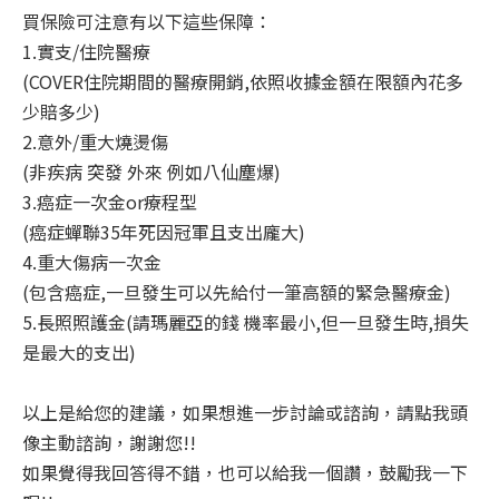
買保險可注意有以下這些保障：
1.實支/住院醫療
(COVER住院期間的醫療開銷,依照收據金額在限額內花多
少賠多少)
2.意外/重大燒燙傷
(非疾病 突發 外來 例如八仙塵爆)
3.癌症一次金or療程型
(癌症蟬聯35年死因冠軍且支出龐大)
4.重大傷病一次金
(包含癌症,一旦發生可以先給付一筆高額的緊急醫療金)
5.長照照護金(請瑪麗亞的錢 機率最小,但一旦發生時,損失
是最大的支出)
以上是給您的建議，如果想進一步討論或諮詢，請點我頭
像主動諮詢，謝謝您!!
如果覺得我回答得不錯，也可以給我一個讚，鼓勵我一下