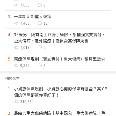
7,650
9
3
一年期定期重大傷病
7,463
12
4
35歲男｜既有南山終身手術險，想補強實支實付、
重大傷病、意外醫療｜低保費高保障規劃
7,017
9
5
醫療保障規劃（實支實付＋重大傷病）預算型需求
9,852
8
相關文章
1
小資族保險規劃｜小資族必備的保單有哪些？高 CP
值的保障都幫你算好了！
310,834
2
最給力重大傷疾病險｜基本觀念｜重大傷病險、重