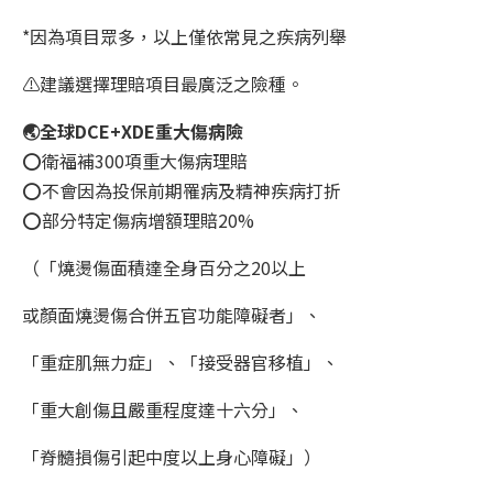
*因為項目眾多，以上僅依常見之疾病列舉
⚠️建議選擇理賠項目最廣泛之險種。
🌏全球DCE+XDE重大傷病險
⭕衛福補300項重大傷病理賠
⭕不會因為投保前期罹病及精神疾病打折
⭕部分特定傷病增額理賠20%
（「燒燙傷面積達全身百分之20以上
或顏面燒燙傷合併五官功能障礙者」、
「重症肌無力症」、「接受器官移植」、
「重大創傷且嚴重程度達十六分」、
「脊髓損傷引起中度以上身心障礙」）