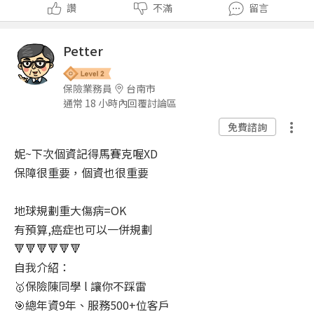
讚
不滿
留言
Petter
保險業務員
台南市
通常 18 小時內回覆討論區
免費諮詢
妮~下次個資記得馬賽克喔XD
保障很重要，個資也很重要
地球規劃重大傷病=OK
有預算,癌症也可以一併規劃
🔻🔻🔻🔻🔻🔻
自我介紹：
🥇保險陳同學 l 讓你不踩雷
🎯總年資9年、服務500+位客戶