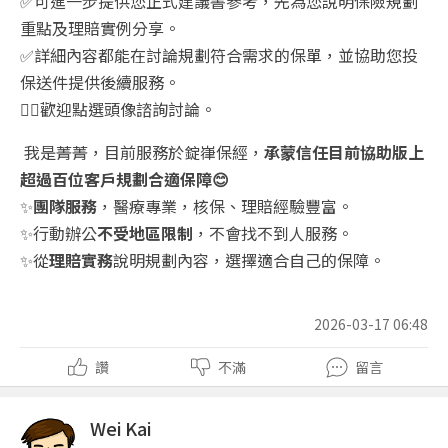
✅
可進一步提供您正式建議書參考，先為您說明保險規劃
重點及理賠實例分享。
✅
詳細內容都能在討論規劃符合需求的保單，並協助您投
保送件提供後續服務。
👉🏻
歡迎點選頭像諮詢討論。
我是菁菁，目前服務於錠嵂保經，
承蒙信任目前協助版上
超過百位客戶規劃合適保障
😊
✨
團隊服務
，醫療專業，核保、理賠經驗豐富。
✨
行動辦公
不受地區限制
，不會找不到人服務。
✨
從
理賠實務
說明規劃內容，選擇適合自己的保障。
2026-03-17 06:48
讚
不滿
留言
Wei Kai