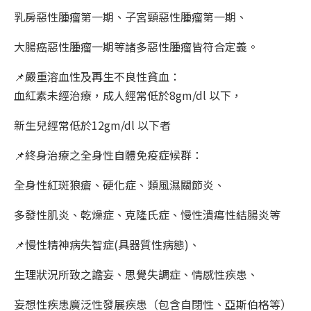
乳房惡性腫瘤第一期、子宮頸惡性腫瘤第一期、
大腸癌惡性腫瘤一期等諸多惡性腫瘤皆符合定義。
📌嚴重溶血性及再生不良性貧血：
血紅素未經治療，成人經常低於8gm/dl 以下，
新生兒經常低於12gm/dl 以下者
📌終身治療之全身性自體免疫症候群：
全身性紅斑狼瘡、硬化症、類風濕關節炎、
多發性肌炎、乾燥症、克隆氏症、慢性潰瘍性結腸炎等
📌慢性精神病失智症(具器質性病態)、
生理狀況所致之譫妄、思覺失調症、情感性疾患、
妄想性疾患廣泛性發展疾患（包含自閉性、亞斯伯格等）