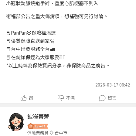
⚠️冠狀動脈繞道手術、重度心肌梗塞不列入
衛福部公告之重大傷病項，想補強可另行討論。
📕PanPan🐼保險福潘達
📕優質保障直送到家🚀
📕台中出發服務全台🚅
📕在錠嵂保經為大家服務🧑‍⚖️
*以上純粹為保險資訊分享，非保險商品之廣告。
2026-03-17 06:42
讚
不滿
留言
錠嵂菁菁
保險業務員
台中市