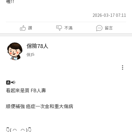
喔!!
2026-03-17 07:11
讚
不滿
留言
保險78人
保戶
🅰️📢
看起來是買 FB人壽
順便補強 癌症一次金和重大傷病
👇( ◠‿◠ )👇