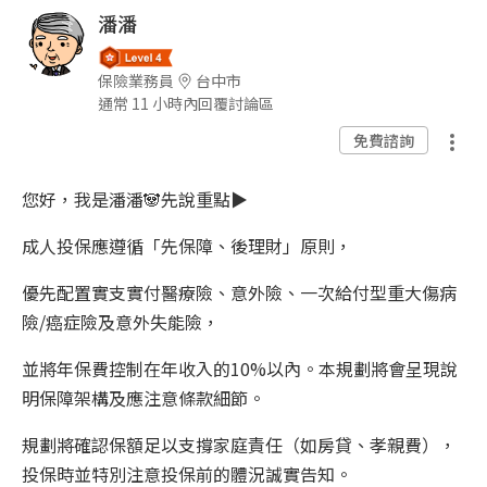
潘潘
保險業務員
台中市
通常 11 小時內回覆討論區
免費諮詢
您好，我是潘潘🐼先說重點▶️
成人投保應遵循「先保障、後理財」原則，
優先配置實支實付醫療險、意外險、一次給付型重大傷病
險/癌症險及意外失能險，
並將年保費控制在年收入的10%以內。本規劃將會呈現說
明保障架構及應注意條款細節。
規劃將確認保額足以支撐家庭責任（如房貸、孝親費），
投保時並特別注意投保前的體況誠實告知。