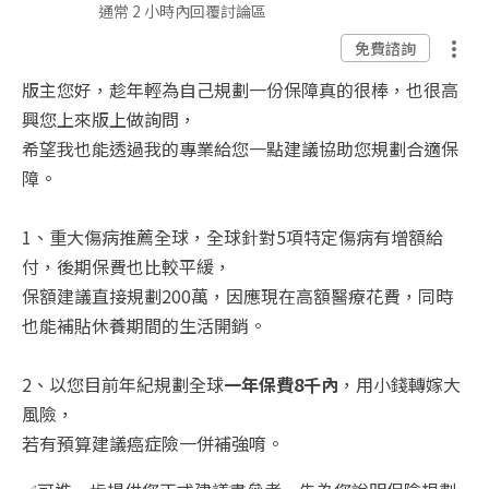
通常 2 小時內回覆討論區
免費諮詢
版主您好，趁年輕為自己規劃一份保障真的很棒，也很高
興您上來版上做詢問，
希望我也能透過我的專業給您一點建議協助您規劃合適保
障。
1、重大傷病推薦全球，全球針對5項特定傷病有增額給
付，後期保費也比較平緩，
保額建議直接規劃200萬，因應現在高額醫療花費，同時
也能補貼休養期間的生活開銷。
2、以您目前年紀規劃全球
一年保費8千內
，用小錢轉嫁大
風險，
若有預算建議癌症險一併補強唷。