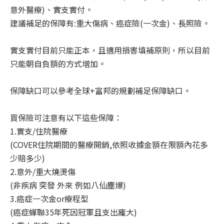
意外醫療)、實支實付。
建議補足的保障有:重大傷病、癌症險(一次金)、長照險。
實支實付目前只能正本，且適用損害填補原則，所以目前
只能朝自負額的方式增加。
保障缺口可以參考全球+富邦的規劃補足保障缺口。
買保險可注意有以下這些保障：
1.實支/住院醫療
(COVER住院期間的醫療開銷,依照收據金額在限額內花多
少賠多少)
2.意外/重大燒燙傷
(非疾病 突發 外來 例如八仙塵爆)
3.癌症一次金or療程型
(癌症蟬聯35年死因冠軍且支出龐大)