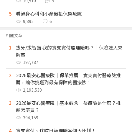
10,510
9
5
看過身心科和小產後投保醫療險
9,892
6
相關文章
1
拔牙/拔智齒 我的實支實付能理賠嗎？｜保險達人來
解惑｜
197,787
2
2026最安心醫療險｜保單推薦｜實支實付醫療險推
薦，讓你挑選到最有保障的醫療險！
1,193,530
3
2026最安心醫療險｜基本觀念｜醫療險是什麼？推
薦怎麼買？
394,159
4
實支實付、住院日額理賠案例大比拼！