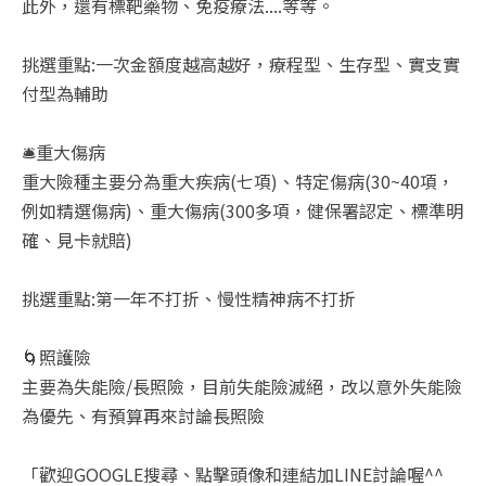
此外，還有標靶藥物、免疫療法....等等。
挑選重點:一次金額度越高越好，療程型、生存型、實支實
付型為輔助
🛎️重大傷病
重大險種主要分為重大疾病(七項)、特定傷病(30~40項，
例如精選傷病)、重大傷病(300多項，健保署認定、標準明
確、見卡就賠)
挑選重點:第一年不打折、慢性精神病不打折
🌀照護險
主要為失能險/長照險，目前失能險滅絕，改以意外失能險
為優先、有預算再來討論長照險
「歡迎GOOGLE搜尋、點擊頭像和連結加LINE討論喔^^