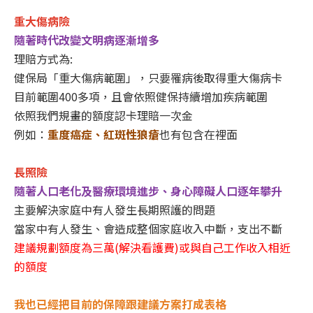
重大傷病險
隨著時代改變文明病逐漸增多
理賠方式為
:
健保局「重大傷病範圍」，只要罹病後取得重大傷病卡
目前範圍
400
多項，且會依照健保持續增加疾病範圍
依照我們規畫的額度認卡理賠一次金
例如：
重度癌症、紅斑性狼瘡
也有包含在裡面
長照險
隨著人口老化及醫療環境進步、身心障礙人口逐年攀升
主要解決家庭中有人發生長期照護的問題
當家中有人發生、會造成整個家庭收入中斷，支出不斷
建議規劃額度為三萬
(
解決看護費
)
或與自己工作收入相近
的額度
我也已經把目前的保障跟建議方案打成表格