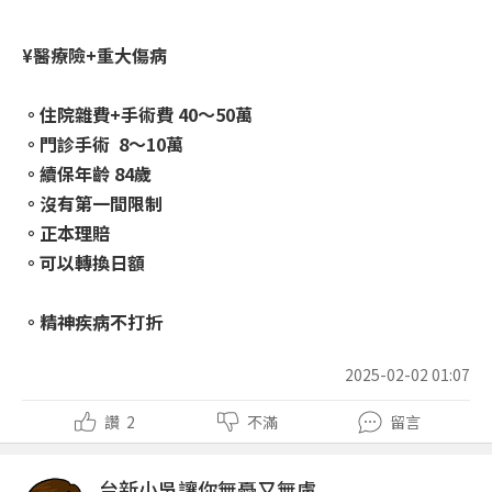
¥醫療險+重大傷病
。住院雜費+手術費 40～50萬
。門診手術 8～10萬
。續保年齡 84歲
。沒有第一間限制
。正本理賠
。可以轉換日額
。精神疾病不打折
2025-02-02 01:07
讚
2
不滿
留言
台新小吳讓你無憂又無慮