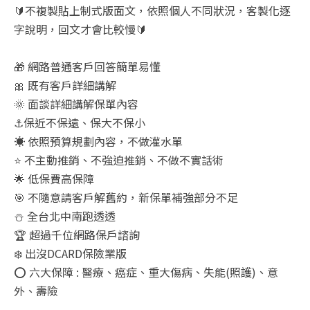
🔰不複製貼上制式版面文，依照個人不同狀況，客製化逐
字說明，回文才會比較慢🔰
🎁 網路普通客戶回答簡單易懂
🎀 既有客戶詳細講解
🌞 面談詳細講解保單內容
⚓保近不保遠、保大不保小
☀️ 依照預算規劃內容，不做灌水單
⭐ 不主動推銷、不強迫推銷、不做不實話術
🌟 低保費高保障
🎯 不隨意請客戶解舊約，新保單補強部分不足
⛄ 全台北中南跑透透
🏆 超過千位網路保戶諮詢
❄️ 出沒DCARD保險業版
⭕ 六大保障 : 醫療、癌症、重大傷病、失能(照護)、意
外、壽險