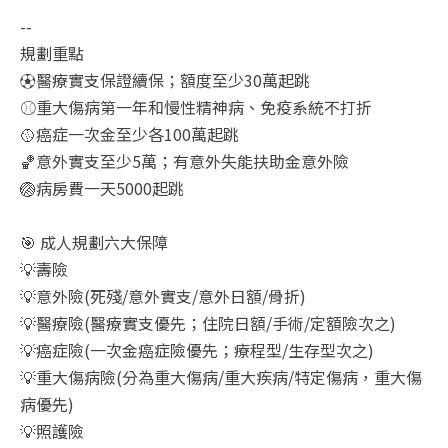
--
規劃重點
⚽醫療實支保證續保；額度至少30萬起跳
⚾重大傷病第一年和慢性精神病、免疫系統不打折
🥎癌症一次金至少各100萬起跳
🏀意外實支至少5萬；有意外失能扶助金意外險
🏐病房費一天5000起跳
🎯 成人規劃六大保障
💡壽險
💡意外險(死殘/意外實支/意外日額/骨折)
💡醫療險(醫療實支優先；住院日額/手術/定額險次之)
💡癌症險(一次金癌症險優先；療程型/生存型次之)
💡重大傷病險(分為重大傷病/重大疾病/特定傷病，重大傷
病優先)
💡照護險