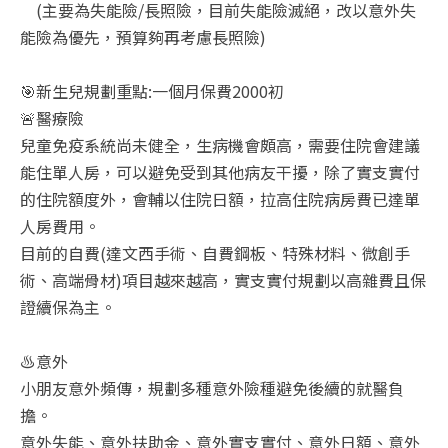
(主要為失能險/長照險，目前失能險滅絕，改以意外失
能險為優先，預算夠再考慮長照險)
🎯新生兒規劃重點:一個月保費2000初
🚨醫療險
兒童免疫系統尚未健全，生病機會頗高，需要住院會建議
能住單人房，可以避免受到其他病友干擾，除了實支實付
的住院額度外，會輔以住院日額，拉高住院病房費已達單
人房費用。
目前的自費(達文西手術、自費鋼板、特殊材料、微創手
術、高端骨材)項目越來越高，實支實付規劃以高雜費且保
證續保為主。
♨️意外
小朋友意外頻傳，規劃多種意外險種避免後續的就醫負
擔。
意外失能、意外扶助金、意外實支實付、意外日額、意外