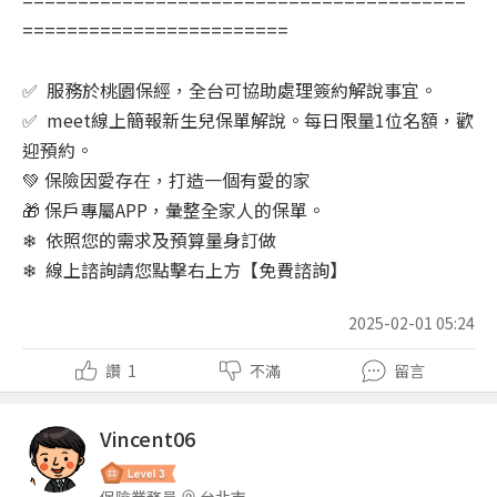
========================
✅ 服務於桃園保經，全台可協助處理簽約解說事宜。
✅ meet線上簡報新生兒保單解說。每日限量1位名額，歡
迎預約。
💚 保險因愛存在，打造一個有愛的家
🎁 保戶專屬APP，彙整全家人的保單。
❄ 依照您的需求及預算量身訂做
❄ 線上諮詢請您點擊右上方【免費諮詢】
2025-02-01 05:24
讚
1
不滿
留言
Vincent06
保險業務員
台北市