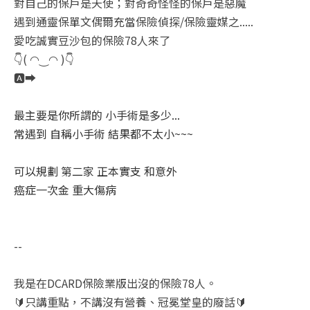
對自己的保戶是天使；對奇奇怪怪的保戶是惡魔
遇到通靈保單文偶爾充當保險偵探/保險靈媒之.....
愛吃誠實豆沙包的保險78人來了
👇( ◠‿◠ )👇
🅰️➡️
最主要是你所謂的 小手術是多少...
常遇到 自稱小手術 結果都不太小~~~
可以規劃 第二家 正本實支 和意外
癌症一次金 重大傷病
--
我是在DCARD保險業版出沒的保險78人。
🔰只講重點，不講沒有營養、冠冕堂皇的廢話🔰