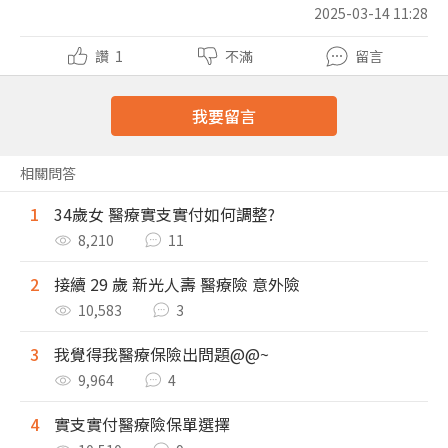
2025-03-14 11:28
讚
1
不滿
留言
我要留言
相關問答
1
34歲女 醫療實支實付如何調整?
8,210
11
2
接續 29 歲 新光人壽 醫療險 意外險
10,583
3
3
我覺得我醫療保險出問題@@~
9,964
4
4
實支實付醫療險保單選擇