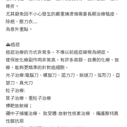
骨折。
尤其避免因不小心發生的嚴重燒燙傷需要長期治療植皮、
除疤、壓力衣....
為意外重點。
🚑癌症
癌症治療的方式非常多，不像以前癌症被視為絕症。
健保放化療副作用非常高，有許多高額、自費的化療、放
療，能夠更精準的針對癌細胞，
光子治療:電腦刀、螺旋刀、諾力刀、銳速刀、弧形刀、亞
瑟刀、真光刀
粒子治療:
質子治療、重粒子治療
標靶放射線；
硼中子捕獲治療、 肽受體-放射性核素治療 、攝護腺特異
性膜抗原