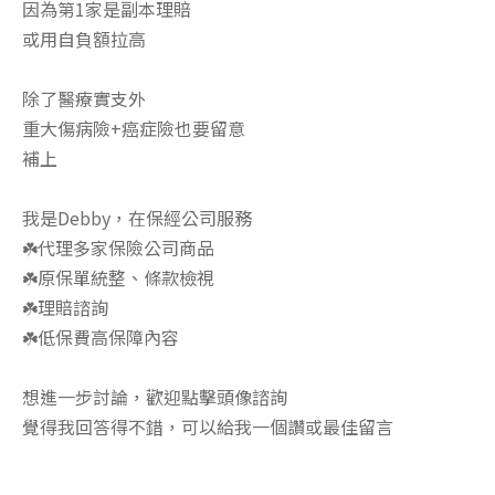
因為第1家是副本理賠
或用自負額拉高
除了醫療實支外
重大傷病險+癌症險也要留意
補上
我是Debby，在保經公司服務
☘️代理多家保險公司商品
☘️原保單統整、條款檢視
☘️理賠諮詢
☘️低保費高保障內容
想進一步討論，歡迎點擊頭像諮詢
覺得我回答得不錯，可以給我一個讚或最佳留言