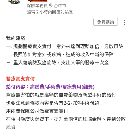
保險業務員
台中市
通常 2 小時內回覆討論區
免費諮詢
我的建議
一
.
規劃醫療實支實付，意外來達到理賠加倍，分散風險
二
.
長照險針對意外或疾病，造成的收入中斷的保障
三
.
重大傷病險及癌症險，支出大筆的醫療一次金
醫療實支實付
給付內容：病房費
/
手術費
/
醫療費用
(
雜費
)
醫療最害怕的就是高額的自費藥物及新型手術的給付
也要注意到條款內容是否有
2-2-7
的手術問題
用兩間保險公司做雙實支實付
在相同額度與保費下、提升至兩倍的理賠金額、達到分散
風險