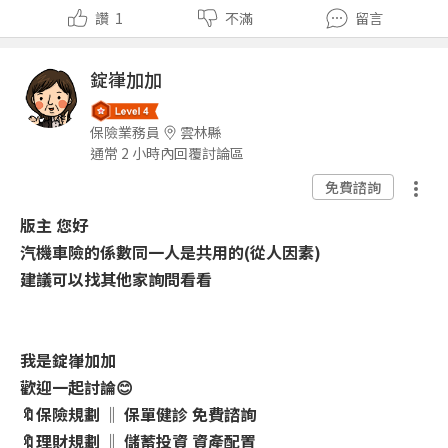
讚
1
不滿
留言
錠嵂加加
保險業務員
雲林縣
通常 2 小時內回覆討論區
免費諮詢
版主 您好
汽機車險的係數同一人是共用的(從人因素)
建議可以找其他家詢問看看
我是錠嵂加加
歡迎一起討論😊
🔖保險規劃 ‖ 保單健診 免費諮詢
🔖理財規劃 ‖ 儲蓄投資 資產配置