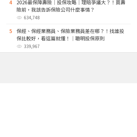
4
2026最保障壽險｜投保攻略｜理賠爭議大？！買壽
險前，我該告訴保險公司什麼事情？
634,748
5
保經、保經業務員、保險業務員差在哪？！找誰投
保比較好，看這篇就懂！｜聰明投保原則
339,967