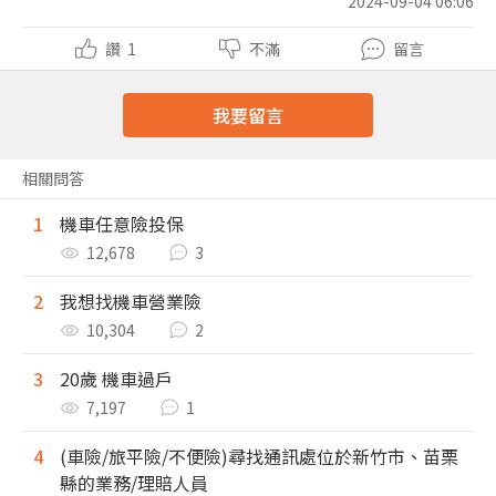
2024-09-04 06:06
讚
1
不滿
留言
我要留言
相關問答
1
機車任意險投保
12,678
3
2
我想找機車營業險
10,304
2
3
20歲 機車過戶
7,197
1
4
(車險/旅平險/不便險)尋找通訊處位於新竹市、苗栗
縣的業務/理賠人員