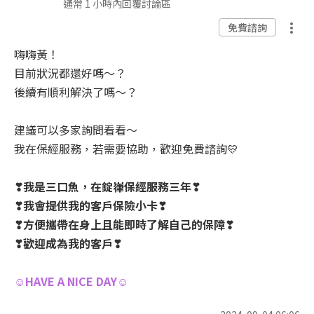
通常 1 小時內回覆討論區
免費諮詢
嗨嗨黃！
目前狀況都還好嗎～？
後續有順利解決了嗎～？
建議可以多家詢問看看～
我在保經服務，若需要協助，歡迎免費諮詢💛
❣我是三口魚，在錠嵂保經服務三年❣
❣我會提供我的客戶保險小卡❣
❣方便攜帶在身上且能即時了解自己的保障❣
❣歡迎成為我的客戶❣
☺HAVE A NICE DAY☺