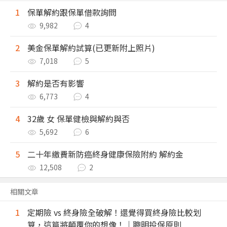
1
保單解約跟保單借款詢問
9,982
4
2
美金保單解約試算(已更新附上照片)
7,018
5
3
解約是否有影響
6,773
4
4
32歲 女 保單健檢與解約與否
5,692
6
5
二十年繳費新防癌終身健康保險附約 解約金
12,508
2
相關文章
1
定期險 vs 終身險全破解！還覺得買終身險比較划
算，這篇將顛覆你的想像！｜聰明投保原則