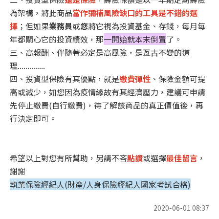
為架構，將此商品
當作彌補風險缺口的工具是不錯的選
擇
；但如果
業務員
或
您
將它視為投資基金、存錢，每月每
年都關心它的投資績效，那
一開始就本末倒置
了。
三、高報酬、伴隨著必定是高風險，是亙古不變的道
理..............
四、投資型保險有其優點，就是
繳費彈性
、保險金額可提
高或減少，如您因為疫情緣故有其經濟壓力，建議可申請
先停止繳費(自行繳費)，待了解該商品的真正價值後，再
行決定即可。
希望以上對您有所幫助，另請不吝
點讚
或選擇
最佳留言
，
謝謝
執業保險經紀人(財產/人身保險經紀人國家考試合格)
2020-06-01 08:37