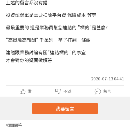
上述的留言都沒有錯
投資型保單是需要扣除平台費 保險成本 等等
最最重要的 還是業務員幫您連結的 "標的"是甚麼?
"高風險高報酬" 千萬別一竿子打翻一條船
建議跟業務討論有關"連結標的" 的事宜
才會對你的疑問做解答
2020-07-13 04:41
讚
不滿
留言
我要留言
相關問答