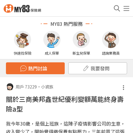
MY83 熱門服務
快速找保險
成人保單
新生兒保單
諮詢業務員
熱門討論
我要發問
用戶 73229
•
小資族
關於三商美邦鑫世紀優利變額萬能終身壽
險a型
我今年30歲，是個上班族，這陣子疫情影響公司的生意，
收入變少了，開始覺得繳保費有點壓力，三年前買了這張