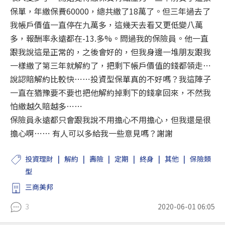
保單，年繳保費60000，總共繳了18萬了。但三年過去了
我帳戶價值一直停在九萬多，這幾天去看又更低變八萬
多，報酬率永遠都在-13.多%。問過我的保險員。他一直
跟我說這是正常的，之後會好的，但我身邊一堆朋友跟我
一樣繳了第三年就解約了，把剩下帳戶價值的錢都領走⋯
說認賠解約比較快⋯⋯投資型保單真的不好嗎？我這陣子
一直在猶豫要不要也把他解約掉剩下的錢拿回來，不然我
怕繳越久賠越多⋯⋯
保險員永遠都只會跟我說不用擔心不用擔心，但我還是很
擔心啊⋯⋯ 有人可以多給我一些意見嗎？謝謝
投資理財
解約
壽險
定期
終身
其他
保險類
型
三商美邦
3
2020-06-01 06:05