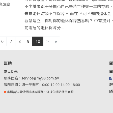
險怎麼
不少讀者都十分擔心自己辛苦工作幾十年的存款
未來退休時領不到保障。 而在 不可不知的退休金
觀念建立｜你對你的退休保障熟悉嗎？ 中有提到
前兩層的退休保障分...
6
7
8
9
10
>
»
幫助
關
常見問題
關
服務信箱：
service@my83.com.tw
服務時間：週一至週五 10:00-12:00 14:00-18:00
服
隱
客服無法提供保險諮詢服務、僅提供網站使用客服