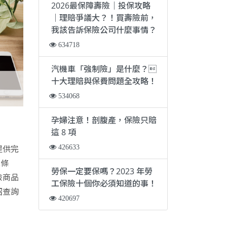
2026最保障壽險｜投保攻略
｜理賠爭議大？！買壽險前，
我該告訴保險公司什麼事情？
634718
汽機車「強制險」是什麼？
十大理賠與保費問題全攻略！
534068
孕婦注意！剖腹產，保險只賠
！
這 8 項
426633
提供完
單條
勞保一定要保嗎？2023 年勞
險商品
工保險十個你必須知道的事！
紹查詢
420697