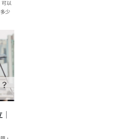
，可以
買多少
立｜
話題，