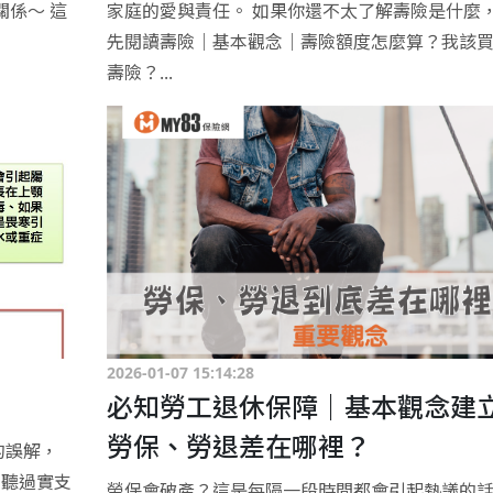
關係～ 這
家庭的愛與責任。 如果你還不太了解壽險是什麼
先閱讀壽險｜基本觀念｜壽險額度怎麼算？我該
壽險？...
2026-01-07 15:14:28
必知勞工退休保障｜基本觀念建
勞保、勞退差在哪裡？
的誤解，
 聽過實支
勞保會破產？這是每隔一段時間都會引起熱議的