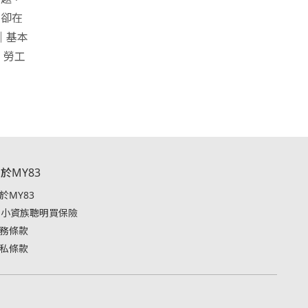
，卻在
｜基本
，勞工
於MY83
於MY83
小資族聰明買保險
務條款
私條款