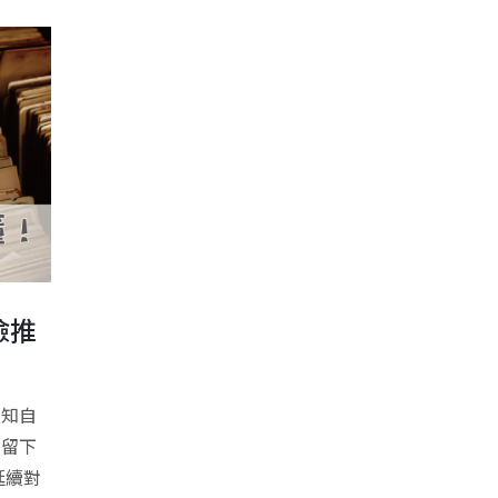
險推
預知自
人留下
延續對