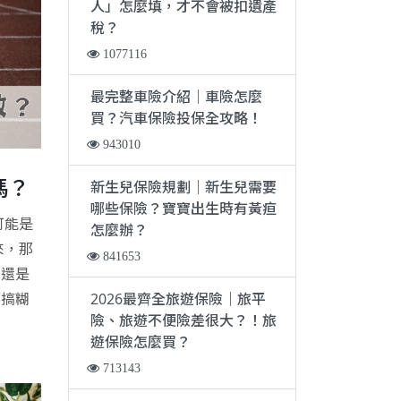
人」怎麼填，才不會被扣遺產
稅？
1077116
最完整車險介紹｜車險怎麼
買？汽車保險投保全攻略！
943010
嗎？
新生兒保險規劃｜新生兒需要
哪些保險？寶寶出生時有黃疸
可能是
怎麼辦？
來，那
841653
、還是
2026最齊全旅遊保險｜旅平
都搞糊
險、旅遊不便險差很大？！旅
遊保險怎麼買？
713143