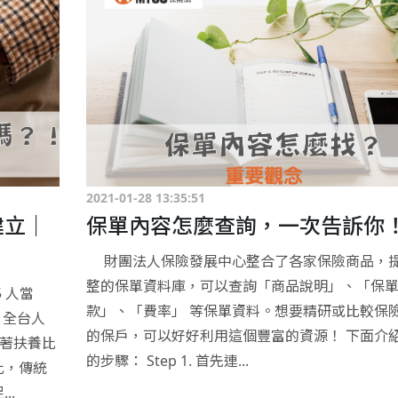
2021-01-28 13:35:51
建立｜
保單內容怎麼查詢，一次告訴你
財團法人保險發展中心整合了各家保險商品，
整的保單資料庫，可以查詢「商品說明」、「保
 人當
款」、「費率」 等保單資料。想要精研或比較保
，全台人
的保戶，可以好好利用這個豐富的資源！ 下面介
隨著扶養比
的步驟： Step 1. 首先連...
此，傳統
..