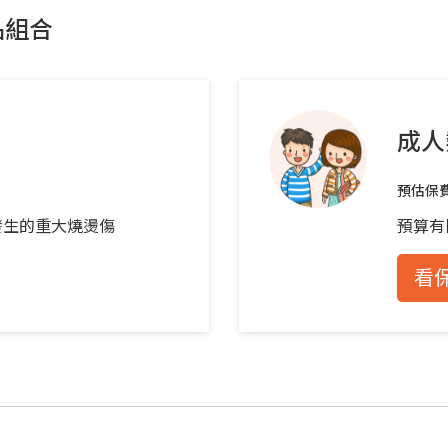
品組合
成人
預估保
發生的重大燒燙傷
預算有
看