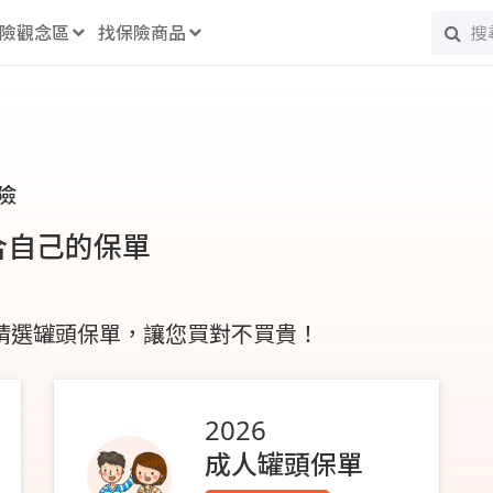
險觀念區
找保險商品
險
合自己的保單
 精選罐頭保單，讓您買對不買貴！
2026
成人罐頭保單