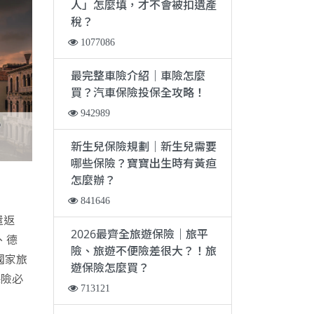
人」怎麼填，才不會被扣遺產
稅？
1077086
最完整車險介紹｜車險怎麼
買？汽車保險投保全攻略！
942989
新生兒保險規劃｜新生兒需要
哪些保險？寶寶出生時有黃疸
怎麼辦？
841646
遣返
2026最齊全旅遊保險｜旅平
、德
險、旅遊不便險差很大？！旅
國家旅
遊保險怎麼買？
保險必
713121