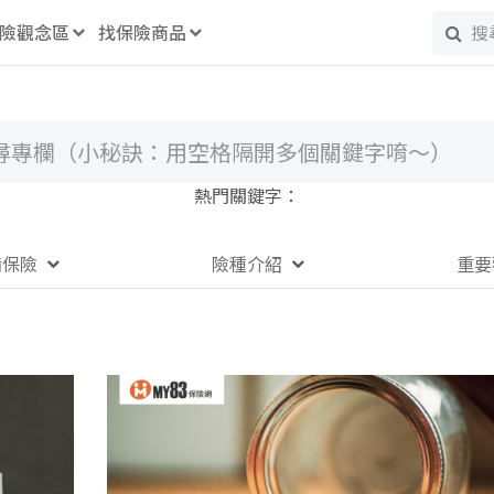
險觀念區
找保險商品
熱門關鍵字：
備保險
險種介紹
重要