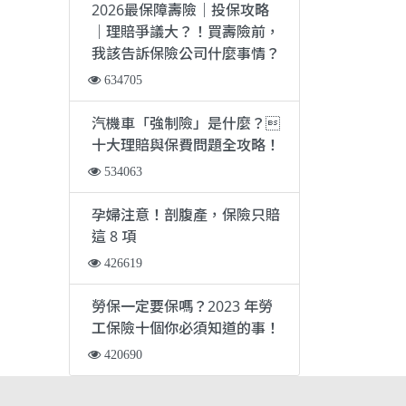
2026最保障壽險｜投保攻略
｜理賠爭議大？！買壽險前，
我該告訴保險公司什麼事情？
634705
汽機車「強制險」是什麼？
十大理賠與保費問題全攻略！
534063
孕婦注意！剖腹產，保險只賠
這 8 項
426619
勞保一定要保嗎？2023 年勞
工保險十個你必須知道的事！
420690