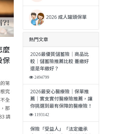
2026 成人罐頭保單
熱門文章
怎麼
2026最優質儲蓄險｜商品比
投保
較｜儲蓄險推薦比較 躉繳好
還是年繳好？
2494799
生的第
2026最安心醫療險｜保單推
追根究
薦｜實支實付醫療險推薦，讓
並不全
你挑選到最有保障的醫療險！
引，那
1193142
3 請
保險「受益人」「法定繼承