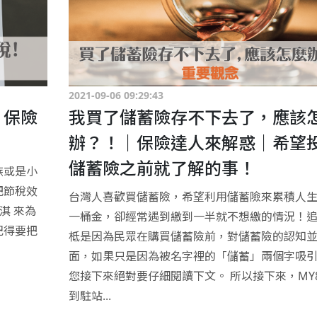
2021-09-06 09:29:43
｜保險
我買了儲蓄險存不下去了，應該
辦？！｜保險達人來解惑｜希望
儲蓄險之前就了解的事！
族或是小
把節稅效
台灣人喜歡買儲蓄險，希望利用儲蓄險來累積人
淇 來為
一桶金，卻經常遇到繳到一半就不想繳的情況！
記得要把
柢是因為民眾在購買儲蓄險前，對儲蓄險的認知
面，如果只是因為被名字裡的「儲蓄」兩個字吸
您接下來絕對要仔細閱讀下文。 所以接下來，MY8
到駐站...