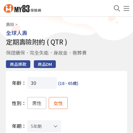
壽險
全球人壽
定期壽險附約 ( QTR )
保證續保．完全失能．身故金．喪葬費
商品條款
商品DM
年齡：
(18 - 65歲)
性別：
男性
女性
年期：