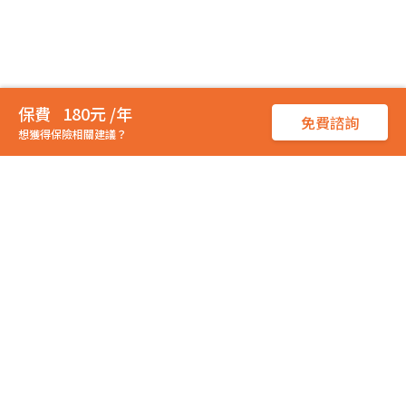
180元 /年
免費諮詢
想獲得保險相關建議？
從
保戶立場
出發，推薦最優質保險商品，找到最合適的
業務員
幫助