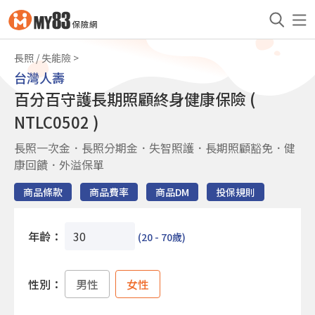
長照 / 失能險
台灣人壽
百分百守護長期照顧終身健康保險 (
NTLC0502 )
長照一次金．長照分期金．失智照護．長期照顧豁免．健
康回饋．外溢保單
商品條款
商品費率
商品DM
投保規則
年齡：
(20 - 70歲)
性別：
男性
女性