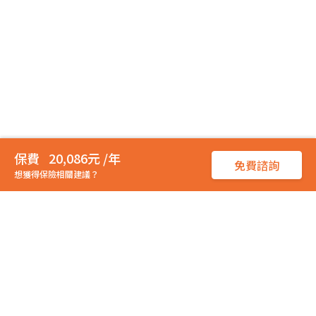
20,086元 /年
免費諮詢
想獲得保險相關建議？
從
保戶立場
出發，推薦最優質保險商品，找到最合適的