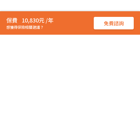
10,830元 /年
免費諮詢
想獲得保險相關建議？
從
保戶立場
出發，推薦最優質保險商品，找到最合適的
業務員
幫助
常見問題
服務信箱：
service@my83.com.tw
服務時間：週一至週五 10:00-12:00 14:00-18:00