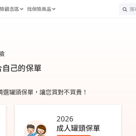
險觀念區
找保險商品
險
合自己的保單
 精選罐頭保單，讓您買對不買貴！
2026
成人罐頭保單