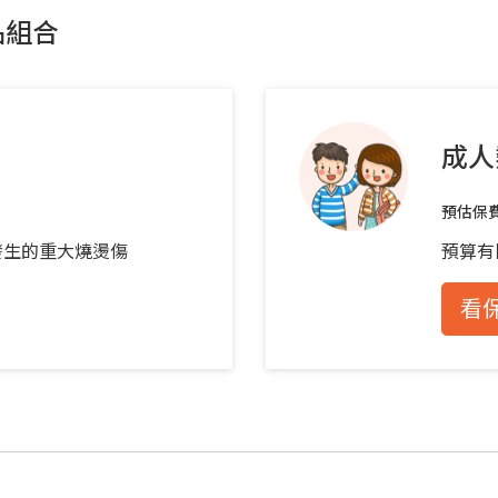
品組合
成人
預估保
發生的重大燒燙傷
預算有
看