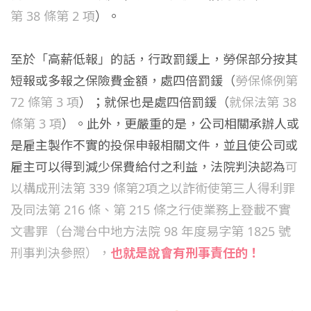
第 38 條第 2 項
）。
至於「高薪低報」的話，行政罰鍰上，勞保部分按其
短報或多報之保險費金額，處四倍罰鍰（
勞保條例第
72 條第 3 項
）；就保也是處四倍罰鍰（
就保法第 38
條第 3 項
）。此外，更嚴重的是，公司相關承辦人或
是雇主製作不實的投保申報相關文件，並且使公司或
雇主可以得到減少保費給付之利益，法院判決認為
可
以構成刑法第 339 條第2項之以詐術使第三人得利罪
及同法第 216 條、第 215 條之行使業務上登載不實
文書罪（台灣台中地方法院 98 年度易字第 1825 號
刑事判決參照），
也就是說會有刑事責任的！