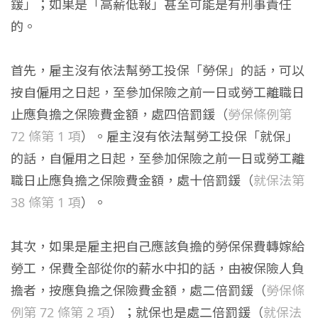
鍰」；如果是「高薪低報」甚至可能是有刑事責任
的。
首先，雇主沒有依法幫勞工投保「勞保」的話，可以
按自僱用之日起，至參加保險之前一日或勞工離職日
止應負擔之保險費金額，處四倍罰鍰（
勞保條例第
72 條第 1 項
）。雇主沒有依法幫勞工投保「就保」
的話，自僱用之日起，至參加保險之前一日或勞工離
職日止應負擔之保險費金額，處十倍罰鍰（
就保法第
38 條第 1 項
）。
其次，如果是雇主把自己應該負擔的勞保保費轉嫁給
勞工，保費全部從你的薪水中扣的話，由被保險人負
擔者，按應負擔之保險費金額，處二倍罰鍰（
勞保條
例第 72 條第 2 項
）；就保也是處二倍罰鍰（
就保法