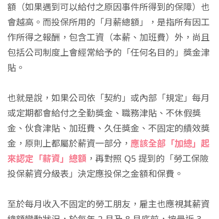
額（如果遇到可以給付之原因事件所得到的保障）也
會越高。
而投保所用的「月薪總額」，是指所有因工
作所得之報酬，包含工資（本薪、加班費）外，尚且
包括公司制度上會經常給予的「任何名目的」獎金津
貼。
也就是說，如果公司依「契約」或內部「規定」每月
或定期都會給付之全勤獎金、職務津貼、不休假獎
金、伙食津貼、加班費、久任獎金、不固定的績效獎
金，原則上都屬於薪資一部分，
應該全部「加總」起
來認定「薪資」總額
，再對照 Q5 提到的「勞工保險
投保薪資分級表」決定應投保之金額和保費。
至於每月收入不固定的勞工朋友，雇主也應視其薪資
總額變動狀況，於每年 2 月及 8 月底前，按最近 3