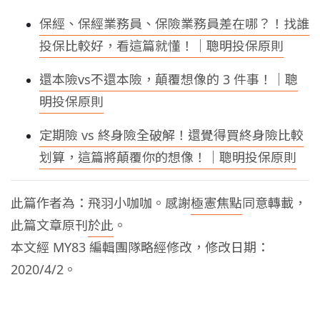
保經、保經業務員、保險業務員差在哪？！找誰
投保比較好，看這篇就懂！｜聰明投保原則
還本險vs不還本險，顛覆想像的 3 件事！｜聰
明投保原則
定期險 vs 終身險全破解！還覺得買終身險比較
划算，這篇將顛覆你的想像！｜聰明投保原則
此篇作者為：飛羽小咖咖。感謝
極憲焦點
同意轉載，
此篇文章原刊
於此
。
本文經 MY83 編輯團隊略經修改，修改日期：
2020/4/2。