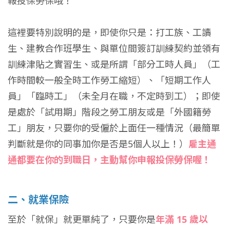
報投保勞保哦！
這裡要特別說明的是，即使你只是：打工族、工讀
生、建教合作班學生、與單位間簽訂訓練契約並領有
訓練津貼之實習生、或是所謂「部分工時人員」（工
作時間較一般全時工作勞工縮短）、「短期工作人
員」「臨時工」（未全月在職，不定時到工）；即使
是處於「試用期」階段之勞工朋友或是「外國籍勞
工」朋友，只要你的受僱於上面任一種情況（最簡單
判斷就是你的同事加你是否是5個人以上！）
雇主通
通都要在你的到職日，主動幫你申報投保勞保喔！
二、就業保險
至於「就保」就更單純了，只要你是
年滿 15 歲以