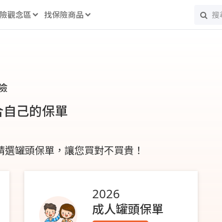
險觀念區
找保險商品
險
合自己的保單
 精選罐頭保單，讓您買對不買貴！
2026
成人罐頭保單