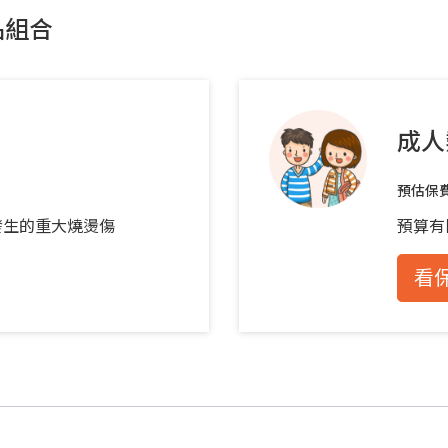
品組合
成人
預估保
發生的重大燒燙傷
預算有
看